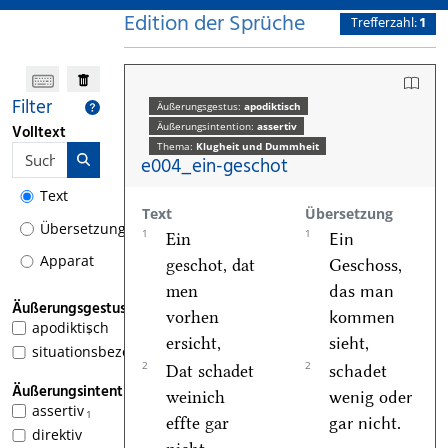
Edition der Sprüche
Trefferzahl:
1
Filter
Äußerungsgestus:
apodiktisch
Äußerungsintention:
assertiv
Volltext
Thema:
Klugheit und Dummheit
e004_ein-geschot
Text
Text
Übersetzung
Übersetzung
1
1
Ein
Ein
Apparat
geschot, dat
Geschoss,
men
das man
Äußerungsgestus
vorhen
kommen
apodiktisch
1
ersicht,
sieht,
situationsbezogen
2
2
Dat schadet
schadet
Äußerungsintention
weinich
wenig oder
assertiv
1
effte gar
gar nicht.
direktiv