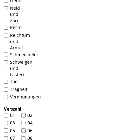
Liebe
Neid
und
Zorn
Recht
Reichtum
und
Armut
Schmeichelei
Schweigen
und
Lästern
Tod
Trägheit
Vergnügungen
Verszahl
01
02
1
03
04
05
06
07
08