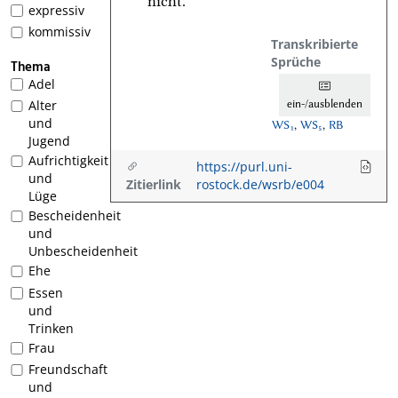
nicht.
expressiv
kommissiv
Transkribierte
Sprüche
Thema
Adel
ein-/ausblenden
Alter
und
WS₁
,
WS₅
,
RB
Jugend
Aufrichtigkeit
https://purl.uni-
und
Zitierlink
rostock.de/wsrb/e004
Lüge
Bescheidenheit
und
Unbescheidenheit
Ehe
Essen
und
Trinken
Frau
Freundschaft
und