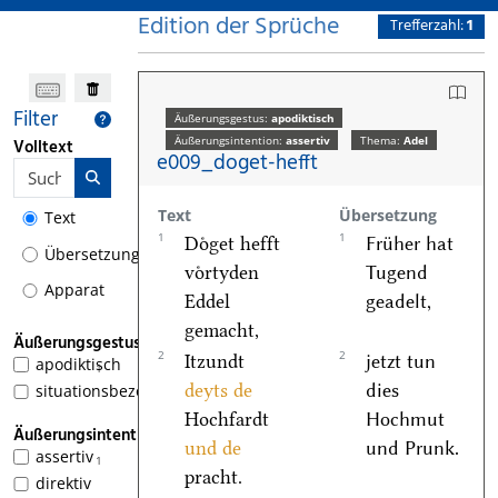
Edition der Sprüche
Trefferzahl:
1
Filter
Äußerungsgestus:
apodiktisch
Äußerungsintention:
assertiv
Thema:
Adel
Volltext
e009_doget-hefft
Text
Übersetzung
Text
1
1
Doͤget hefft
Früher hat
Übersetzung
voͤrtyden
Tugend
Apparat
Eddel
geadelt,
gemacht,
Äußerungsgestus
2
2
Itzundt
jetzt tun
apodiktisch
1
deyts de
dies
situationsbezogen
Hochfardt
Hochmut
Äußerungsintention
und de
und Prunk.
assertiv
1
pracht.
direktiv