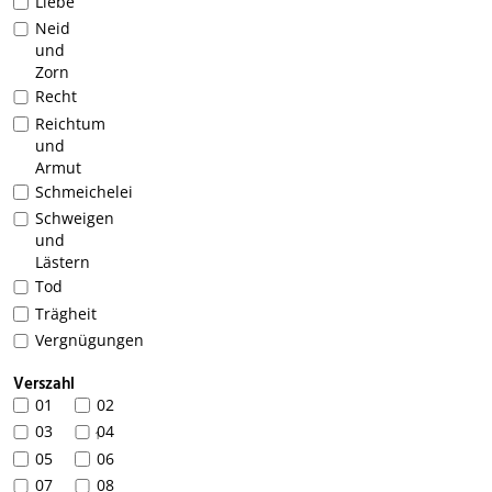
Liebe
Neid
und
Zorn
Recht
Reichtum
und
Armut
Schmeichelei
Schweigen
und
Lästern
Tod
Trägheit
Vergnügungen
Verszahl
01
02
03
04
1
05
06
07
08