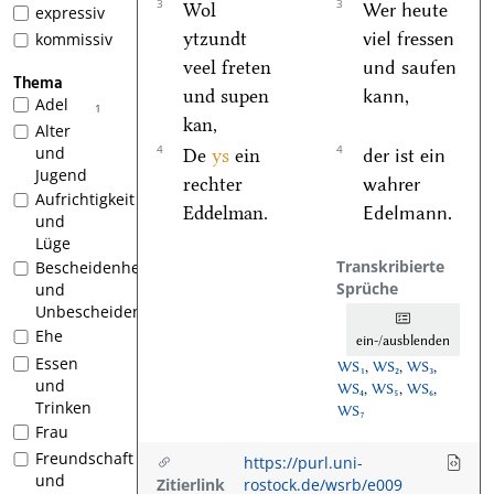
3
3
Wol
Wer heute
expressiv
ytzundt
viel fressen
kommissiv
veel freten
und saufen
Thema
und supen
kann,
Adel
1
kan,
Alter
4
4
und
De
ys
ein
der ist ein
Jugend
rechter
wahrer
Aufrichtigkeit
Eddelman.
Edelmann.
und
Lüge
Transkribierte
Bescheidenheit
Sprüche
und
Unbescheidenheit
Ehe
ein-/ausblenden
Essen
WS₁
,
WS₂
,
WS₃
,
und
WS₄
,
WS₅
,
WS₆
,
Trinken
WS₇
Frau
Freundschaft
https://purl.uni-
und
Zitierlink
rostock.de/wsrb/e009