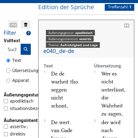
Edition der Sprüche
Trefferzahl:
1
Filter
Äußerungsgestus:
apodiktisch
Äußerungsintention:
assertiv
Volltext
Thema:
Aufrichtigkeit und Lüge
e040_de-de
Text
Text
Übersetzung
Übersetzung
1
1
De de
Wer es
Apparat
warheit tho
nicht
seggen
unterlässt,
Äußerungsgestus
nicht
die
apodiktisch
1
schont,
Wahrheit
situationsbezogen
zu sagen,
Äußerungsintention
2
2
De wert
der wird
assertiv
1
van Gade
nach
direktiv