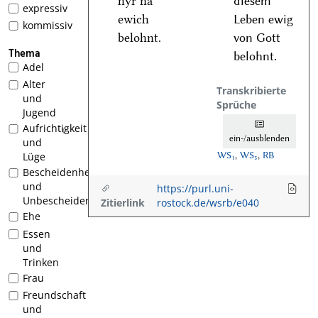
hyr na
diesem
expressiv
ewich
Leben ewig
kommissiv
belohnt.
von Gott
Thema
belohnt.
Adel
Alter
Transkribierte
und
Sprüche
Jugend
Aufrichtigkeit
1
ein-/ausblenden
und
WS₁
,
WS₅
,
RB
Lüge
Bescheidenheit
und
https://purl.uni-
Unbescheidenheit
Zitierlink
rostock.de/wsrb/e040
Ehe
Essen
und
Trinken
Frau
Freundschaft
und