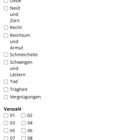
Liebe
Neid
und
Zorn
Recht
Reichtum
und
Armut
Schmeichelei
Schweigen
und
Lästern
Tod
Trägheit
Vergnügungen
Verszahl
01
02
1
03
04
05
06
07
08