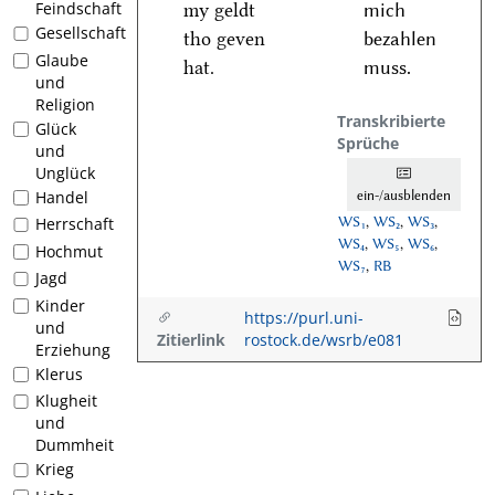
Feindschaft
my geldt
mich
Gesellschaft
tho geven
bezahlen
Glaube
hat.
muss.
und
Religion
Transkribierte
Glück
Sprüche
und
Unglück
ein-/ausblenden
Handel
WS₁
,
WS₂
,
WS₃
,
Herrschaft
WS₄
,
WS₅
,
WS₆
,
Hochmut
WS₇
,
RB
Jagd
Kinder
https://purl.uni-
und
Zitierlink
rostock.de/wsrb/e081
Erziehung
Klerus
Klugheit
und
Dummheit
Krieg