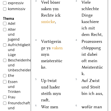
3
3
Veel boͤser
Viele
expressiv
saken ym
schlechte
kommissiv
Rechte ick
Dinge
Thema
smuͤcke
,
kaschiere
Adel
ich mit
Alter
dem Recht,
und
Jugend
4
4
Vortoͤgerin
Prozessvers
Aufrichtigkeit
ge ys
vaken
chleppung
und
myn
ist dabei
Lüge
Bescheidenheit
meisterstuͤc
oft mein
und
ke.
Meisterstüc
Unbescheidenheit
k.
Ehe
5
5
Up twist
Auf Zwist
Essen
und
und hader
und Streit
Trinken
steith myn
bin ich aus,
Frau
radt,
Freundschaft
6
6
Wor men
wofür man
und