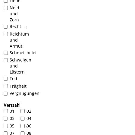
Liebe
Neid
und
Zorn
Recht
1
Reichtum
und
Armut
Schmeichelei
Schweigen
und
Lästern
Tod
Trägheit
Vergnügungen
Verszahl
01
02
03
04
05
06
1
07
08