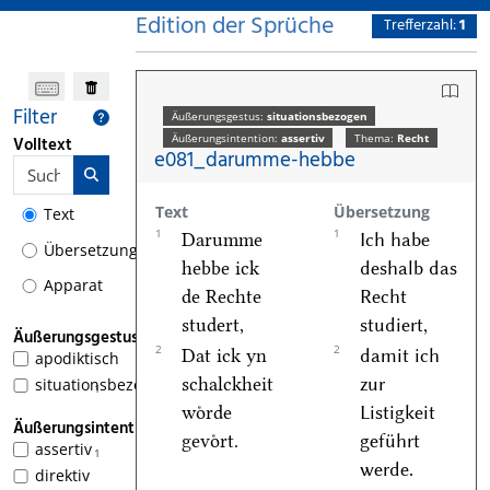
Edition der Sprüche
Trefferzahl:
1
Filter
Äußerungsgestus:
situationsbezogen
Äußerungsintention:
assertiv
Thema:
Recht
Volltext
e081_darumme-hebbe
Text
Übersetzung
Text
1
1
Darumme
Ich habe
Übersetzung
hebbe ick
deshalb das
Apparat
de Rechte
Recht
studert,
studiert,
Äußerungsgestus
2
2
Dat ick yn
damit ich
apodiktisch
schalckheit
zur
situationsbezogen
1
woͤrde
Listigkeit
Äußerungsintention
gevoͤrt.
geführt
assertiv
1
werde.
direktiv