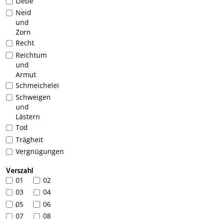
Liebe
Neid
und
Zorn
Recht
Reichtum
und
Armut
Schmeichelei
Schweigen
und
Lästern
Tod
Trägheit
Vergnügungen
Verszahl
01
02
03
04
05
06
1
07
08