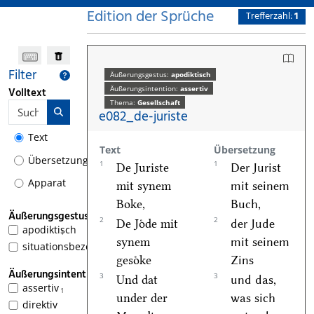
Edition der Sprüche
Trefferzahl:
1
Filter
Äußerungsgestus:
apodiktisch
Äußerungsintention:
assertiv
Volltext
Thema:
Gesellschaft
e082_de-juriste
Text
Text
Übersetzung
Übersetzung
1
1
De Juriste
Der Jurist
Apparat
mit synem
mit seinem
Boke,
Buch,
Äußerungsgestus
2
2
De Joͤde mit
der Jude
apodiktisch
1
synem
mit seinem
situationsbezogen
gesoͤke
Zins
Äußerungsintention
3
3
Und dat
und das,
assertiv
1
under der
was sich
direktiv