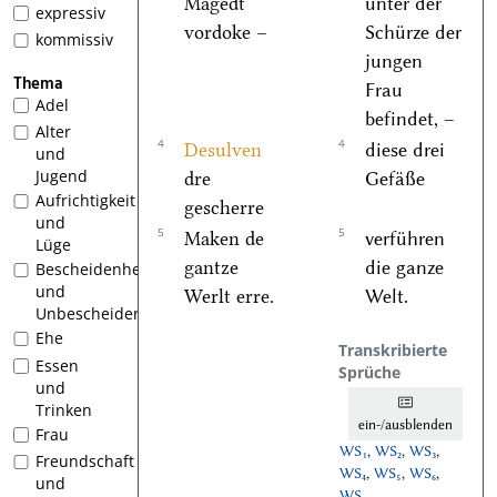
Magedt
unter der
expressiv
vordoke –
Schürze der
kommissiv
jungen
Thema
Frau
Adel
befindet, –
Alter
4
4
Desulven
diese drei
und
Jugend
dre
Gefäße
Aufrichtigkeit
gescherre
und
5
5
Maken de
verführen
Lüge
gantze
die ganze
Bescheidenheit
und
Werlt erre.
Welt.
Unbescheidenheit
Ehe
Transkribierte
Essen
Sprüche
und
Trinken
ein-/ausblenden
Frau
WS₁
,
WS₂
,
WS₃
,
Freundschaft
WS₄
,
WS₅
,
WS₆
,
und
WS₇