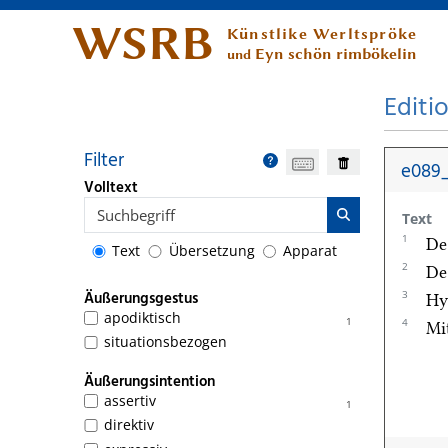
WSRB
Künstlike Werltspröke
Eyn schön rimbökelin
und
Editi
Filter
e089_
Volltext
Text
1
De
Text
Übersetzung
Apparat
2
De
3
Äußerungsgestus
Hy
apodiktisch
1
4
Mi
situationsbezogen
Äußerungsintention
assertiv
1
direktiv