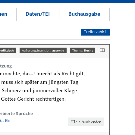
nen
Daten/TEI
Buchausgabe
Trefferzahl:
1
odiktisch
Äußerungsintention:
assertiv
Thema:
Recht
tzung
 möchte, dass Unrecht als Recht gilt,
 muss sich später am Jüngsten Tag
 Schmerz und jammervoller Klage
 Gottes Gericht rechtfertigen.
ribierte Sprüche
S₅
,
RB
ein-/ausblenden