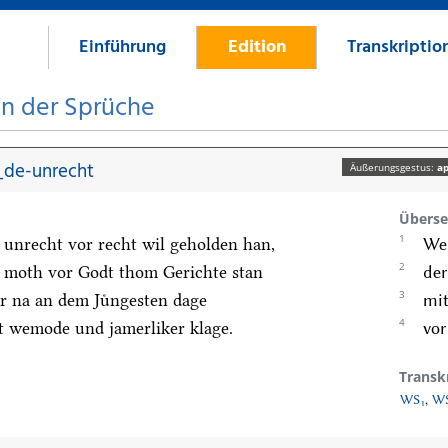
Einführung
Edition
Transkriptio
on der Sprüche
de-unrecht
Äußerungsgestus:
ap
Überse
1
 unrecht vor recht wil geholden han,
Wer
2
 moth vor Godt thom Gerichte stan
der
3
r na an dem Juͤngesten dage
mit
4
t wemode und jamerliker klage.
vor
Transk
WS₁
,
W