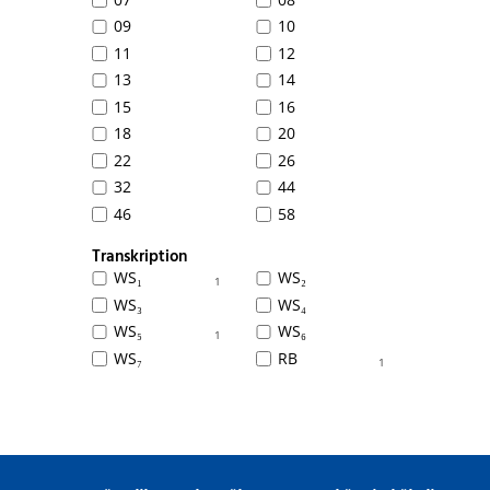
09
10
11
12
13
14
15
16
18
20
22
26
32
44
46
58
Transkription
WS₁
WS₂
1
WS₃
WS₄
WS₅
WS₆
1
WS₇
RB
1