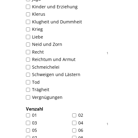
Kinder und Erziehung
Klerus
Klugheit und Dummheit
Krieg
Liebe
Neid und Zorn
Recht
1
Reichtum und Armut
Schmeichelei
Schweigen und Lästern
Tod
Trägheit
Vergnügungen
Verszahl
01
02
03
04
1
05
06
07
08