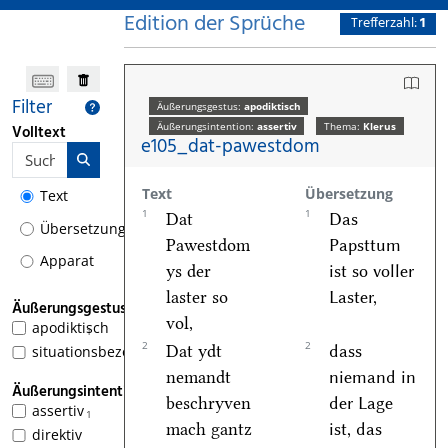
Edition der Sprüche
Trefferzahl:
1
Filter
Äußerungsgestus:
apodiktisch
Äußerungsintention:
assertiv
Thema:
Klerus
Volltext
e105_dat-pawestdom
Text
Übersetzung
Text
1
1
Dat
Das
Übersetzung
Pawestdom
Papsttum
Apparat
ys der
ist so voller
laster so
Laster,
Äußerungsgestus
vol,
apodiktisch
1
2
2
Dat ydt
dass
situationsbezogen
nemandt
niemand in
Äußerungsintention
beschryven
der Lage
assertiv
1
mach gantz
ist, das
direktiv