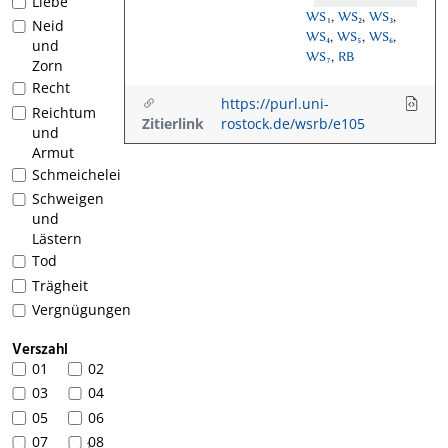
Liebe
WS₁
,
WS₂
,
WS₃
,
Neid
WS₄
,
WS₅
,
WS₆
,
und
WS₇
,
RB
Zorn
Recht
https://purl.uni-
Reichtum
Zitierlink
rostock.de/wsrb/e105
und
Armut
Schmeichelei
Schweigen
und
Lästern
Tod
Trägheit
Vergnügungen
Verszahl
01
02
03
04
05
06
07
08
1