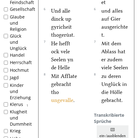
et
Feindschaft
Gesellschaft
6
6
Und alle
und alles
Glaube
dinck up
auf Gier
und
gyricheit
ausgerichte
Religion
thogeruͤst.
t.
Glück
und
7
7
He hefft
Mit dem
Unglück
ock vele
Ablass hat
Handel
Seelen yn
er zudem
Herrschaft
de Helle
viele Seelen
Hochmut
8
8
Mit Afflate
zu deren
Jagd
gebracht
Unglück in
Kinder
und
tho
die Hölle
Erziehung
ungevalle
.
gebracht.
Klerus
1
Klugheit
Transkribierte
und
Sprüche
Dummheit
Krieg
ein-/ausblenden