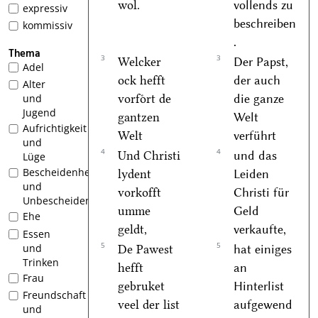
wol.
vollends zu
expressiv
beschreiben
kommissiv
.
Thema
3
3
Welcker
Der Papst,
Adel
ock hefft
der auch
Alter
vorfoͤrt de
die ganze
und
Jugend
gantzen
Welt
Aufrichtigkeit
Welt
verführt
und
4
4
Und Christi
und das
Lüge
Bescheidenheit
lydent
Leiden
und
vorkofft
Christi für
Unbescheidenheit
umme
Geld
Ehe
geldt,
verkaufte,
Essen
5
5
und
De Pawest
hat einiges
Trinken
hefft
an
Frau
gebruket
Hinterlist
Freundschaft
veel der list
aufgewend
und