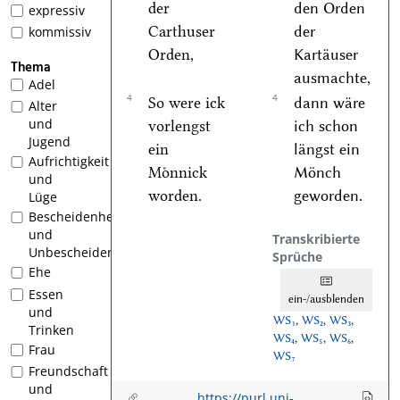
der
den Orden
expressiv
Carthuser
der
kommissiv
Orden,
Kartäuser
Thema
ausmachte,
Adel
4
4
So were ick
dann wäre
Alter
und
vorlengst
ich schon
Jugend
ein
längst ein
Aufrichtigkeit
Moͤnnick
Mönch
und
worden.
geworden.
Lüge
Bescheidenheit
und
Transkribierte
Unbescheidenheit
Sprüche
Ehe
Essen
ein-/ausblenden
und
WS₁
,
WS₂
,
WS₃
,
Trinken
WS₄
,
WS₅
,
WS₆
,
Frau
WS₇
Freundschaft
und
https://purl.uni-