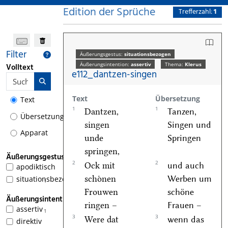
Edition der Sprüche
Trefferzahl:
1
Filter
Äußerungsgestus:
situationsbezogen
Äußerungsintention:
assertiv
Thema:
Klerus
Volltext
e112_dantzen-singen
Text
Übersetzung
Text
1
1
Dantzen,
Tanzen,
Übersetzung
singen
Singen und
Apparat
unde
Springen
springen,
Äußerungsgestus
2
2
Ock mit
und auch
apodiktisch
schoͤnen
Werben um
situationsbezogen
1
Frouwen
schöne
Äußerungsintention
ringen –
Frauen –
assertiv
1
3
3
Were dat
wenn das
direktiv