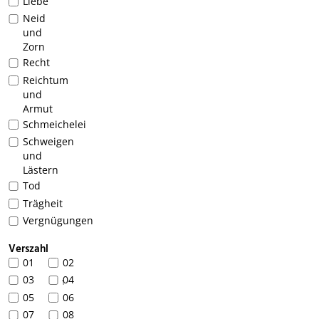
Liebe
Neid
und
Zorn
Recht
Reichtum
und
Armut
Schmeichelei
Schweigen
und
Lästern
Tod
Trägheit
Vergnügungen
Verszahl
01
02
03
04
1
05
06
07
08