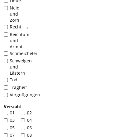
Liebe
Neid
und
Zorn
Recht
1
Reichtum
und
Armut
Schmeichelei
Schweigen
und
Lästern
Tod
Trägheit
Vergnügungen
Verszahl
01
02
1
03
04
05
06
07
08