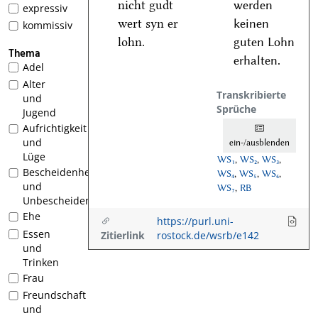
nicht gudt
werden
expressiv
wert syn er
keinen
kommissiv
lohn.
guten Lohn
Thema
erhalten.
Adel
Alter
Transkribierte
und
Sprüche
Jugend
Aufrichtigkeit
und
ein-/ausblenden
Lüge
WS₁
,
WS₂
,
WS₃
,
Bescheidenheit
WS₄
,
WS₅
,
WS₆
,
und
WS₇
,
RB
Unbescheidenheit
Ehe
https://purl.uni-
Essen
Zitierlink
rostock.de/wsrb/e142
und
Trinken
Frau
Freundschaft
und