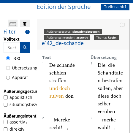
Edition der Sprüche
Trefferzahl:
1
Filter
Äußerungsgestus:
situationsbezogen
Äußerungsintention:
assertiv
Thema:
Recht
Volltext
e142_de-schande
Text
Übersetzung
Text
1
1
De schande
Die, die
Übersetzung
schoͤlen
Schandtate
Apparat
straffen
n bestrafen
und doch
sollen, aber
Äußerungsgestus
sulven
don
diese doch
apodiktisch
selber
situationsbezogen
1
verüben
Äußerungsintention
2
2
– Mercke
– merke
assertiv
1
recht! –,
wohl! –,
direktiv