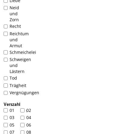
Liebe
Neid
und
Zorn
Recht
Reichtum
und
Armut
Schmeichelei
Schweigen
und
Lästern
Tod
Trägheit
Vergnügungen
Verszahl
01
02
1
03
04
05
06
07
08