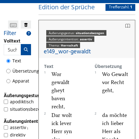
Edition der Sprüche
Trefferzahl:
1
Filter
Äußerungsgestus:
situationsbezogen
Äußerungsintention:
assertiv
Volltext
Thema:
Herrschaft
e149_wor-gewaldt
Text
Text
Übersetzung
Übersetzung
1
1
Wor
Wo Gewalt
Apparat
gewaldt
vor Recht
gheyt
geht,
Äußerungsgestus
baven
apodiktisch
recht,
situationsbezogen
1
2
2
Dar wolt
da möchte
Äußerungsintention
ick lever
ich lieber
assertiv
1
Herr syn
Herr als
direktiv