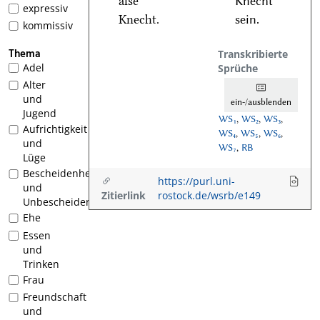
alse
Knecht
expressiv
Knecht.
sein.
kommissiv
Thema
Transkribierte
Adel
Sprüche
Alter
und
ein-/ausblenden
Jugend
WS₁
,
WS₂
,
WS₃
,
Aufrichtigkeit
WS₄
,
WS₅
,
WS₆
,
und
WS₇
,
RB
Lüge
Bescheidenheit
https://purl.uni-
und
Zitierlink
rostock.de/wsrb/e149
Unbescheidenheit
Ehe
Essen
und
Trinken
Frau
Freundschaft
und