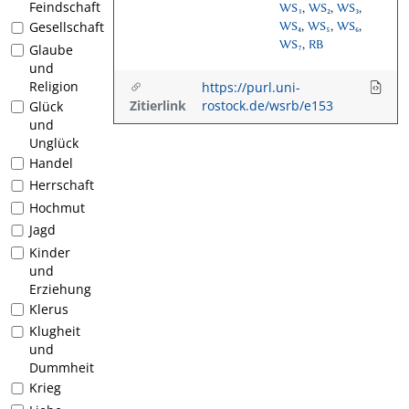
Feindschaft
WS₁
,
WS₂
,
WS₃
,
Gesellschaft
WS₄
,
WS₅
,
WS₆
,
WS₇
,
RB
Glaube
und
Religion
https://purl.uni-
Zitierlink
rostock.de/wsrb/e153
Glück
und
Unglück
Handel
Herrschaft
Hochmut
Jagd
Kinder
und
Erziehung
Klerus
Klugheit
und
Dummheit
Krieg