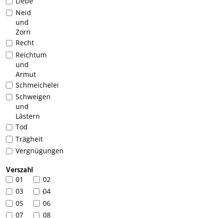
Liebe
Neid
und
Zorn
Recht
Reichtum
und
Armut
Schmeichelei
Schweigen
und
Lästern
Tod
Trägheit
Vergnügungen
Verszahl
01
02
03
04
1
05
06
07
08