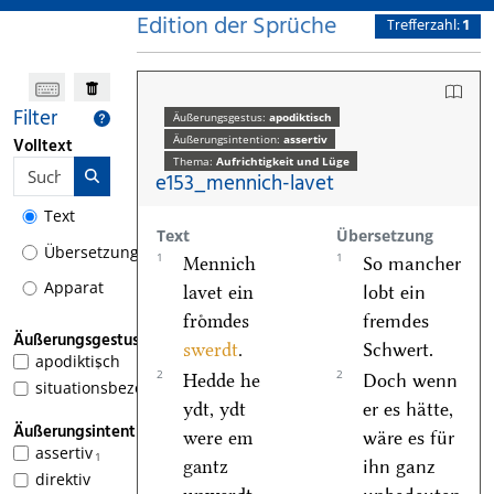
Edition der Sprüche
Trefferzahl:
1
Filter
Äußerungsgestus:
apodiktisch
Äußerungsintention:
assertiv
Volltext
Thema:
Aufrichtigkeit und Lüge
e153_mennich-lavet
Text
Text
Übersetzung
Übersetzung
1
1
Mennich
So mancher
Apparat
lavet ein
lobt ein
froͤmdes
fremdes
Äußerungsgestus
swerdt
.
Schwert.
apodiktisch
1
2
2
Hedde he
Doch wenn
situationsbezogen
ydt, ydt
er es hätte,
Äußerungsintention
were em
wäre es für
assertiv
1
gantz
ihn ganz
direktiv