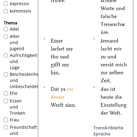
truͤwe.
schöne
expressiv
Worte und
kommissiv
falsche
Thema
Treueschw
Adel
üre.
Alter
3
3
Einer
Jemand
und
lachet my
lacht mir
Jugend
Aufrichtigkeit
tho und
zu und
und
gifft my
verrät mich
Lüge
hin,
zur selben
Bescheidenheit
Zeit,
und
Unbescheidenheit
4
4
Dat ys
nu
das ist
Ehe
desser
heute die
Essen
Werlt sinn.
Einstellung
und
der Welt.
Trinken
Frau
Freundschaft
Transkribierte
und
Sprüche