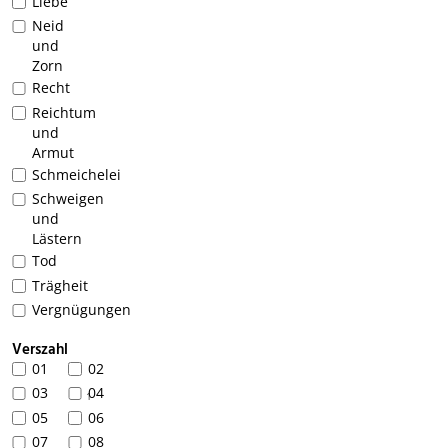
Liebe
Neid
und
Zorn
Recht
Reichtum
und
Armut
Schmeichelei
Schweigen
und
Lästern
Tod
Trägheit
Vergnügungen
Verszahl
01
02
03
04
1
05
06
07
08