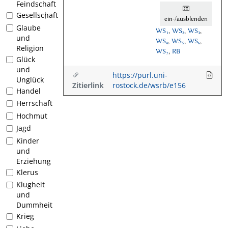
Feindschaft
Gesellschaft
1
ein-/ausblenden
Glaube
WS₁
,
WS₂
,
WS₃
,
und
WS₄
,
WS₅
,
WS₆
,
Religion
WS₇
,
RB
Glück
und
https://purl.uni-
Unglück
Zitierlink
rostock.de/wsrb/e156
Handel
Herrschaft
Hochmut
Jagd
Kinder
und
Erziehung
Klerus
Klugheit
und
Dummheit
Krieg