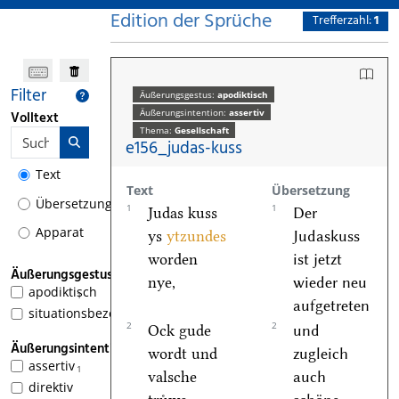
Edition der Sprüche
Trefferzahl:
1
Filter
Äußerungsgestus:
apodiktisch
Äußerungsintention:
assertiv
Volltext
Thema:
Gesellschaft
e156_judas-kuss
Text
Text
Übersetzung
Übersetzung
1
1
Judas kuss
Der
Apparat
ys
ytzundes
Judaskuss
worden
ist jetzt
Äußerungsgestus
nye,
wieder neu
apodiktisch
1
aufgetreten
situationsbezogen
2
2
Ock gude
und
Äußerungsintention
wordt und
zugleich
assertiv
1
valsche
auch
direktiv