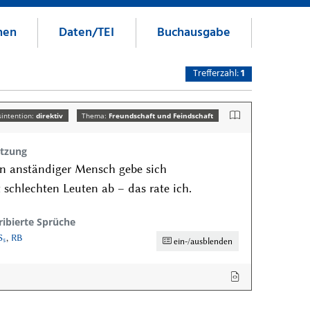
nen
Daten/TEI
Buchausgabe
Trefferzahl:
1
intention:
direktiv
Thema:
Freundschaft und Feindschaft
tzung
n anständiger Mensch gebe sich
 schlechten Leuten ab – das rate ich.
ribierte Sprüche
S₅
,
RB
ein-/ausblenden