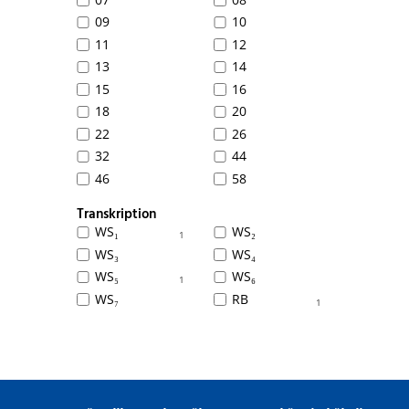
09
10
11
12
13
14
15
16
18
20
22
26
32
44
46
58
Transkription
WS₁
WS₂
1
WS₃
WS₄
WS₅
WS₆
1
WS₇
RB
1