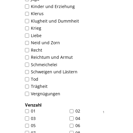
Kinder und Erziehung
Klerus
Klugheit und Dummheit
Krieg
Liebe
Neid und Zorn
Recht
Reichtum und Armut
Schmeichelei
Schweigen und Lästern
Tod
Trägheit
Vergnügungen
Verszahl
01
02
1
03
04
05
06
07
08