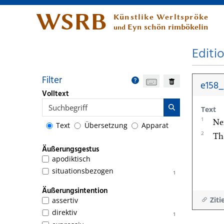
WSRB
Künstlike Werltspröke
Eyn schön rimbökelin
und
Editi
Filter
e158_
Volltext
Text
1
Ne
Text
Übersetzung
Apparat
2
Tho
Äußerungsgestus
apodiktisch
situationsbezogen
1
Äußerungsintention
Ziti
assertiv
direktiv
1