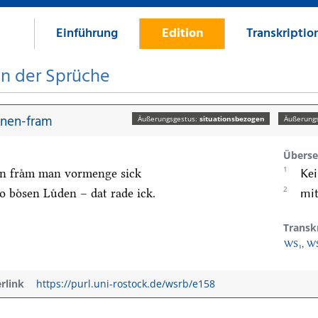
Einführung
Edition
Transkriptio
on der Sprüche
nen-fram
Äußerungsgestus:
situationsbezogen
Äußerungs
Überse
1
n fraͤm man vormenge sick
Kei
2
 boͤsen Luͤden – dat rade ick.
mit
Transk
WS₁
,
W
erlink
https://purl.uni-rostock.de/wsrb/e158