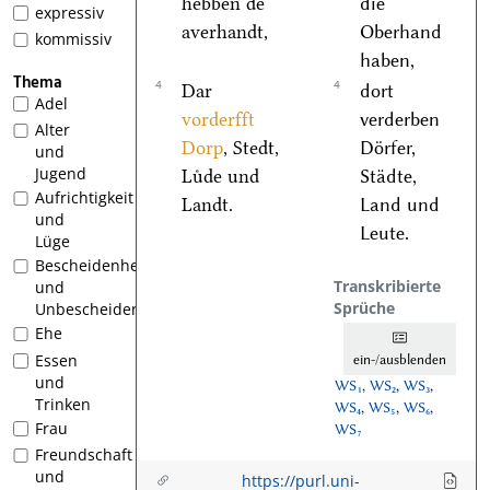
hebben de
die
expressiv
averhandt,
Oberhand
kommissiv
haben,
Thema
4
4
Dar
dort
Adel
vorderfft
verderben
Alter
Dorp
, Stedt,
Dörfer,
und
Jugend
Luͤde und
Städte,
Aufrichtigkeit
Landt.
Land und
und
Leute.
Lüge
Bescheidenheit
Transkribierte
und
Sprüche
Unbescheidenheit
Ehe
Essen
ein-/ausblenden
und
WS₁
,
WS₂
,
WS₃
,
Trinken
WS₄
,
WS₅
,
WS₆
,
Frau
WS₇
Freundschaft
und
https://purl.uni-