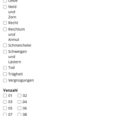
Liebe
Neid
und
Zorn
Recht
Reichtum
und
Armut
Schmeichelei
Schweigen
und
Lästern
Tod
Trägheit
Vergnügungen
Verszahl
01
02
03
04
1
05
06
07
08