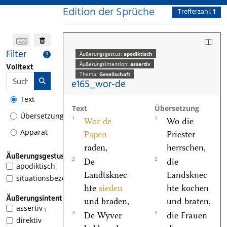
Edition der Sprüche
Trefferzahl:
1
Filter
Äußerungsgestus:
apodiktisch
Äußerungsintention:
assertiv
Volltext
Thema:
Gesellschaft
e165_wor-de
Text
Text
Übersetzung
Übersetzung
1
1
Wor de
Wo die
Apparat
Papen
Priester
raden,
herrschen,
Äußerungsgestus
2
2
De
die
apodiktisch
1
Landtsknec
Landsknec
situationsbezogen
hte
sieden
hte kochen
Äußerungsintention
und braden,
und braten,
assertiv
1
3
3
De Wyver
die Frauen
direktiv