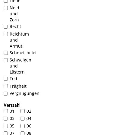
Liebe
Neid
und
Zorn
Recht
Reichtum
und
Armut
Schmeichelei
Schweigen
und
Lästern
Tod
Trägheit
Vergnügungen
Verszahl
01
02
03
04
1
05
06
07
08