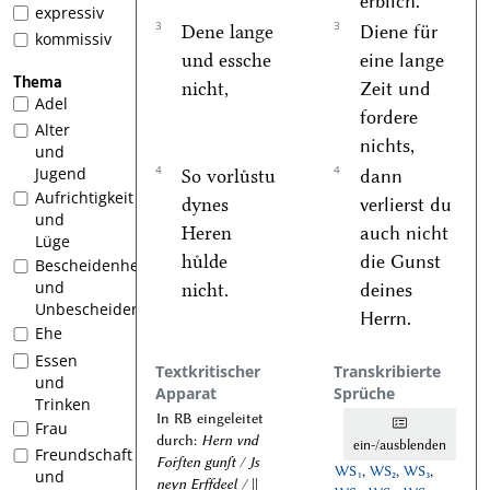
erblich.
expressiv
3
3
Dene lange
Diene für
kommissiv
und essche
eine lange
Thema
nicht,
Zeit und
Adel
fordere
Alter
nichts,
und
4
4
Jugend
So vorluͤstu
dann
Aufrichtigkeit
dynes
verlierst du
und
Heren
auch nicht
Lüge
huͤlde
die Gunst
Bescheidenheit
und
nicht.
deines
Unbescheidenheit
Herrn.
Ehe
Essen
Textkritischer
Transkribierte
und
Apparat
Sprüche
Trinken
In RB eingeleitet
Frau
durch:
Hern vnd
ein-/ausblenden
Freundschaft
Foͤrſten gunſt / Js
WS₁
,
WS₂
,
WS₃
,
und
neyn Erffdeel /
||