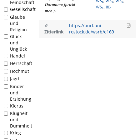
WS₄
,
WS₅
,
WS₆
,
Feindschaft
Daruͤmme ſprickt
WS₇
,
RB
Gesellschaft
men /
.
Glaube
und
https://purl.uni-
Religion
Zitierlink
rostock.de/wsrb/e169
Glück
und
Unglück
Handel
Herrschaft
1
Hochmut
Jagd
Kinder
und
Erziehung
Klerus
Klugheit
und
Dummheit
Krieg