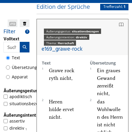
Edition der Sprüche
Trefferzahl:
1
Filter
Äußerungsgestus:
situationsbezogen
Äußerungsintention:
direktiv
Volltext
Thema:
Herrschaft
e169_grawe-rock
Text
Text
Übersetzung
Übersetzung
1
1
Grawe rock
Ein graues
Apparat
ryth nicht,
Gewand
zerreißt
Äußerungsgestus
nicht,
apodiktisch
2
2
Heren
das
situationsbezogen
1
huͤlde ervet
Wohlwolle
Äußerungsintention
nicht.
n des Herrn
assertiv
ist nicht
direktiv
1