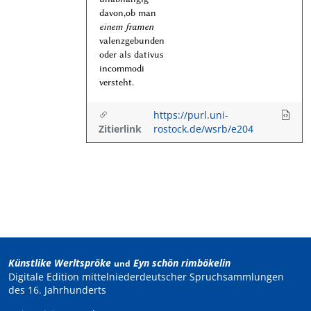
davon,ob man
einem framen
valenzgebunden
oder als dativus
incommodi
versteht.
https://purl.uni-
Zitierlink
rostock.de/wsrb/e204
Künstlike Werltspröke
Eyn schön rimbökelin
und
Digitale Edition mittelniederdeutscher Spruchsammlungen
des 16. Jahrhunderts