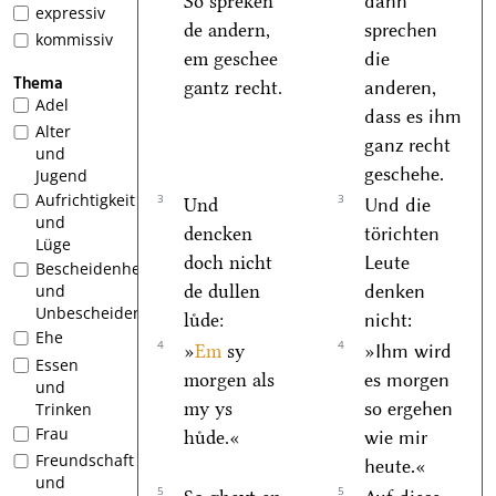
So spreken
dann
expressiv
de andern,
sprechen
kommissiv
em geschee
die
Thema
gantz recht.
anderen,
Adel
dass es ihm
Alter
ganz recht
und
geschehe.
Jugend
Aufrichtigkeit
3
3
Und
Und die
und
dencken
törichten
Lüge
doch nicht
Leute
Bescheidenheit
de dullen
denken
und
Unbescheidenheit
luͤde:
nicht:
Ehe
4
4
»
Em
sy
»Ihm wird
Essen
morgen als
es morgen
und
my ys
so ergehen
Trinken
Frau
huͤde.«
wie mir
Freundschaft
heute.«
und
5
5