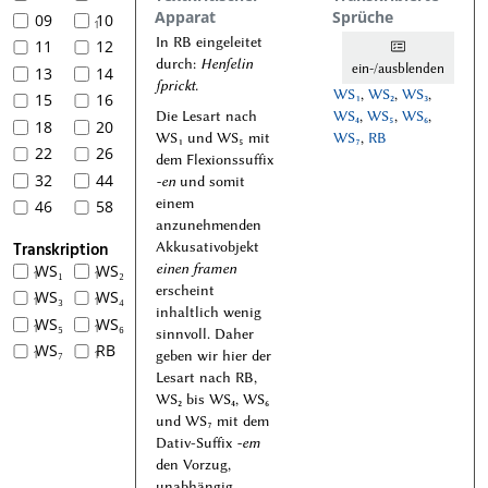
Apparat
Sprüche
09
10
1
In RB eingeleitet
11
12
durch:
Henſelin
ein-/ausblenden
13
14
ſprickt.
WS₁
,
WS₂
,
WS₃
,
15
16
Die Lesart nach
WS₄
,
WS₅
,
WS₆
,
18
20
WS₁ und WS₅ mit
WS₇
,
RB
22
26
dem Flexionssuffix
32
44
-en
und somit
einem
46
58
anzunehmenden
Transkription
Akkusativobjekt
einen framen
WS₁
WS₂
1
1
erscheint
WS₃
WS₄
1
1
inhaltlich wenig
WS₅
WS₆
1
1
sinnvoll. Daher
WS₇
RB
1
1
geben wir hier der
Lesart nach RB,
WS₂ bis WS₄, WS₆
und WS₇ mit dem
Dativ-Suffix
-em
den Vorzug,
unabhängig