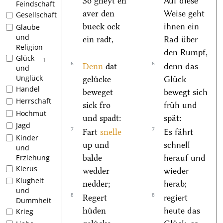
So gheyt en
Auf diese
Feindschaft
aver den
Weise geht
Gesellschaft
bueck ock
ihnen ein
Glaube
und
ein radt,
Rad über
Religion
den Rumpf,
Glück
1
6
6
Denn
dat
denn das
und
Unglück
geluͤcke
Glück
Handel
beweget
bewegt sich
Herrschaft
sick fro
früh und
Hochmut
und spadt:
spät:
Jagd
7
7
Fart
snelle
Es fährt
Kinder
up und
schnell
und
balde
herauf und
Erziehung
Klerus
wedder
wieder
Klugheit
nedder;
herab;
und
8
8
Regert
regiert
Dummheit
huͤden
heute das
Krieg