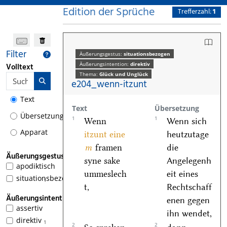
Edition der Sprüche
Trefferzahl:
1
Filter
Äußerungsgestus:
situationsbezogen
Äußerungsintention:
direktiv
Volltext
Thema:
Glück und Unglück
e204_wenn-itzunt
Text
Text
Übersetzung
Übersetzung
1
1
Wenn
Wenn sich
Apparat
itzunt
eine
heutzutage
m
framen
die
Äußerungsgestus
syne sake
Angelegenh
apodiktisch
ummeslech
eit eines
situationsbezogen
1
t,
Rechtschaff
Äußerungsintention
enen gegen
assertiv
ihn wendet,
direktiv
1
2
2