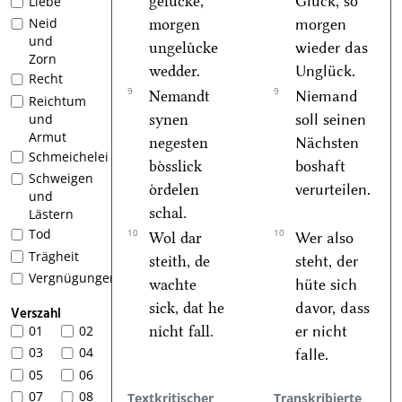
geluͤcke,
Glück, so
Liebe
Neid
morgen
morgen
und
ungeluͤcke
wieder das
Zorn
wedder.
Unglück.
Recht
9
9
Nemandt
Niemand
Reichtum
synen
soll seinen
und
Armut
negesten
Nächsten
Schmeichelei
boͤsslick
boshaft
Schweigen
oͤrdelen
verurteilen.
und
schal.
Lästern
Tod
10
10
Wol dar
Wer also
Trägheit
steith, de
steht, der
Vergnügungen
wachte
hüte sich
sick, dat he
davor, dass
Verszahl
nicht fall.
er nicht
01
02
03
04
falle.
05
06
07
08
Textkritischer
Transkribierte