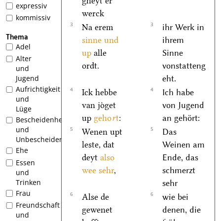
gheyt er
expressiv
werck
kommissiv
3
3
Na erem
ihr Werk in
Thema
sinne und
ihrem
Adel
up
alle
Sinne
Alter
ordt.
vonstatteng
und
eht.
Jugend
Aufrichtigkeit
4
4
Ick hebbe
Ich habe
und
van joͤget
von Jugend
Lüge
up
geho
r
t
:
an gehört:
Bescheidenheit
und
5
5
Wenen upt
Das
Unbescheidenheit
leste, dat
Weinen am
Ehe
deyt
also
Ende, das
Essen
wee sehr
,
schmerzt
und
Trinken
sehr
Frau
6
6
Alse de
wie bei
Freundschaft
gewenet
denen, die
und