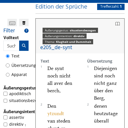
Edition der Sprüche
Trefferzahl:
1
Filter
Äußerungsgestus:
situationsbezogen
Äußerungsintention:
direktiv
Volltext
Thema:
Klugheit und Dummheit
e205_de-synt
Text
Text
Übersetzung
Übersetzung
1
1
De synt
Diejenigen
Apparat
noch nicht
sind noch
all aver den
nicht ganz
Äußerungsgestus
berch,
über den
apodiktisch
Berg,
situationsbezogen
1
2
2
Den
denen
Äußerungsintention
ytzundt
heutzutage
assertiv
van steden
überall
direktiv
1