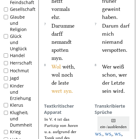
hefft
früher
Feindschaft
vormals
geweint
Gesellschaft
ehr.
haben.
Glaube
und
7
7
Darumme
Darum darf
Religion
darff
mich
Glück
nemandt
niemand
und
Unglück
spotten
verspotten.
Handel
myn.
Herrschaft
8
8
Wol
weͤth,
Wer weiß
Hochmut
wol noch
schon, wer
Jagd
de leste
der Letzte
Kinder
wert syn.
sein wird.
und
Erziehung
Klerus
Textkritischer
Transkribierte
Apparat
Sprüche
Klugheit
1
und
In V. 4 ist das
Dummheit
Partizip von
horen
ein-/ausblenden
Krieg
u. a. aufgrund der
WS₁
,
WS₂
,
WS₃
,
Topik und des