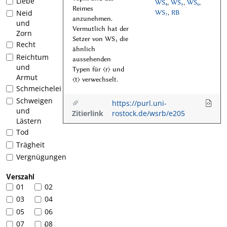
Liebe
WS₄
,
WS₅
,
WS₆
,
Reimes
Neid
WS₇
,
RB
anzunehmen.
und
Vermutlich hat der
Zorn
Setzer von WS₁ die
Recht
ähnlich
Reichtum
aussehenden
und
Typen für ⟨r⟩ und
Armut
⟨t⟩ verwechselt.
Schmeichelei
Schweigen
https://purl.uni-
und
Zitierlink
rostock.de/wsrb/e205
Lästern
Tod
Trägheit
Vergnügungen
Verszahl
01
02
03
04
05
06
07
08
1