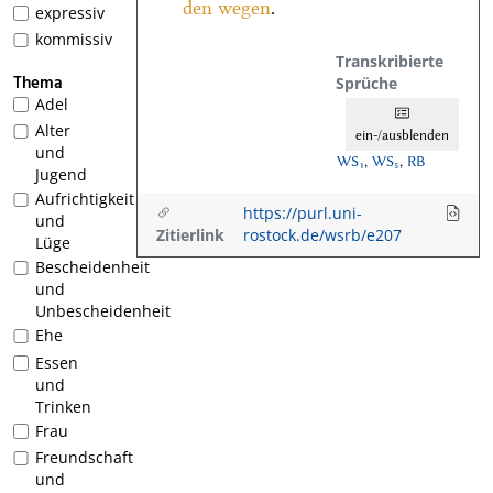
den wegen
.
expressiv
kommissiv
Transkribierte
Thema
Sprüche
Adel
Alter
ein-/ausblenden
und
WS₁
,
WS₅
,
RB
Jugend
Aufrichtigkeit
https://purl.uni-
und
Zitierlink
rostock.de/wsrb/e207
Lüge
Bescheidenheit
und
Unbescheidenheit
Ehe
Essen
und
Trinken
Frau
Freundschaft
und