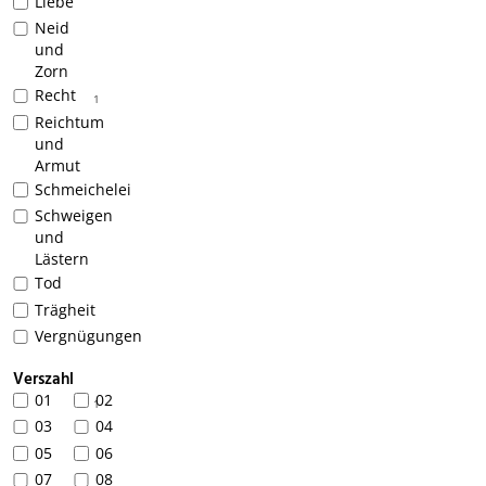
Liebe
Neid
und
Zorn
Recht
1
Reichtum
und
Armut
Schmeichelei
Schweigen
und
Lästern
Tod
Trägheit
Vergnügungen
Verszahl
01
02
1
03
04
05
06
07
08