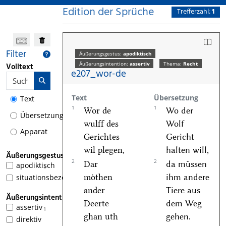
Edition der Sprüche
Trefferzahl:
1
Filter
Äußerungsgestus:
apodiktisch
Äußerungsintention:
assertiv
Thema:
Recht
Volltext
e207_wor-de
Text
Übersetzung
Text
1
1
Wor de
Wo der
Übersetzung
wulff des
Wolf
Apparat
Gerichtes
Gericht
wil plegen,
halten will,
Äußerungsgestus
2
2
Dar
da müssen
apodiktisch
1
moͤthen
ihm andere
situationsbezogen
ander
Tiere aus
Äußerungsintention
Deerte
dem Weg
assertiv
1
ghan uth
gehen.
direktiv