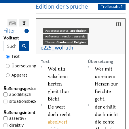
Edition der Sprüche
Trefferzahl:
1
Filter
Äußerungsgestus:
apodiktisch
Äußerungsintention:
assertiv
Volltext
Thema:
Glaube und Religion
e225_wol-uth
Text
Text
Übersetzung
Übersetzung
1
1
Wol uth
Wer mit
Apparat
valschem
unreinem
herten
Herzen zur
Äußerungsgestus
gheit thor
Beichte
apodiktisch
1
Bicht,
geht,
situationsbezogen
2
2
De wert
der erhält
Äußerungsintention
doch recht
doch nicht
assertiv
1
absolvert
die echte
direktiv