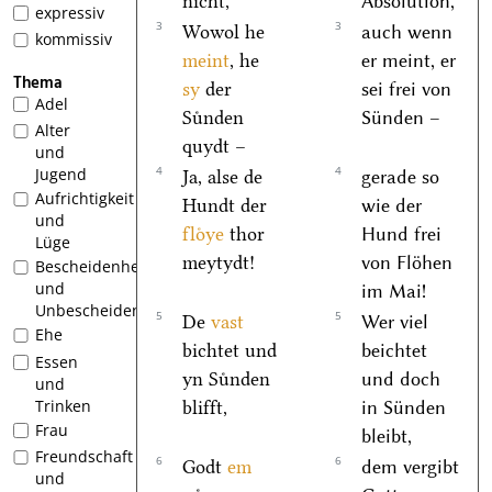
nicht,
Absolution,
expressiv
3
3
Wowol he
auch wenn
kommissiv
meint
, he
er meint, er
Thema
sy
der
sei frei von
Adel
Suͤnden
Sünden –
Alter
quydt –
und
4
4
Jugend
Ja, alse de
gerade so
Aufrichtigkeit
Hundt der
wie der
und
floͤye
thor
Hund frei
Lüge
meytydt!
von Flöhen
Bescheidenheit
und
im Mai!
Unbescheidenheit
5
5
De
vast
Wer viel
Ehe
bichtet und
beichtet
Essen
yn Suͤnden
und doch
und
Trinken
blifft,
in Sünden
Frau
bleibt,
Freundschaft
6
6
Godt
em
dem vergibt
und