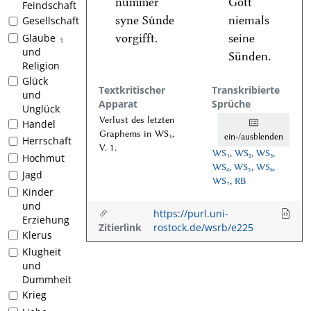
nuͤmmer
Gott
Feindschaft
syne Suͤnde
niemals
Gesellschaft
vorgifft.
seine
Glaube
1
und
Sünden.
Religion
Glück
Textkritischer
Transkribierte
und
Apparat
Sprüche
Unglück
Verlust des letzten
Handel
Graphems in WS₁,
ein-/ausblenden
Herrschaft
V. 1.
WS₁
,
WS₂
,
WS₃
,
Hochmut
WS₄
,
WS₅
,
WS₆
,
Jagd
WS₇
,
RB
Kinder
und
https://purl.uni-
Erziehung
Zitierlink
rostock.de/wsrb/e225
Klerus
Klugheit
und
Dummheit
Krieg