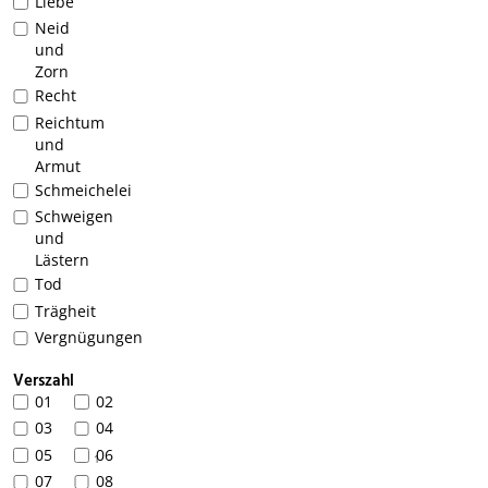
Liebe
Neid
und
Zorn
Recht
Reichtum
und
Armut
Schmeichelei
Schweigen
und
Lästern
Tod
Trägheit
Vergnügungen
Verszahl
01
02
03
04
05
06
1
07
08