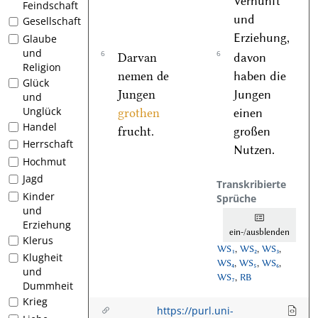
Vernunft
Feindschaft
und
Gesellschaft
Erziehung,
Glaube
und
6
6
Darvan
davon
Religion
nemen de
haben die
Glück
Jungen
Jungen
und
Unglück
grothen
einen
Handel
frucht.
großen
Herrschaft
Nutzen.
Hochmut
Jagd
Transkribierte
Kinder
Sprüche
und
Erziehung
ein-/ausblenden
Klerus
WS₁
,
WS₂
,
WS₃
,
Klugheit
WS₄
,
WS₅
,
WS₆
,
und
WS₇
,
RB
Dummheit
Krieg
https://purl.uni-