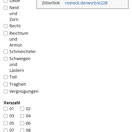
Liebe
Zitierlink
rostock.de/wsrb/e228
Neid
und
Zorn
Recht
Reichtum
und
Armut
Schmeichelei
Schweigen
und
Lästern
Tod
Trägheit
Vergnügungen
Verszahl
01
02
03
04
05
06
1
07
08