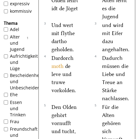
Olden lehrt
Alten lernt
expressiv
idt de Joͤget
es die
kommissiv
Jugend
Thema
3
3
Und wert
und wird
Adel
mit flythe
mit Eifer
Alter
1
dartho
dazu
und
geholden.
angehalten.
Jugend
Aufrichtigkeit
4
4
Dardorch
Dadurch
und
moth
de
müssen die
Lüge
leve und
Liebe und
Bescheidenheit
und
truwe
Treue an
Unbescheidenheit
vorkolden.
Stärke
Ehe
nachlassen.
Essen
5
5
Den Olden
Für die
und
Trinken
gehoͤrt
Alten
Frau
vornufft
gehören
Freundschaft
und tucht,
sich
und