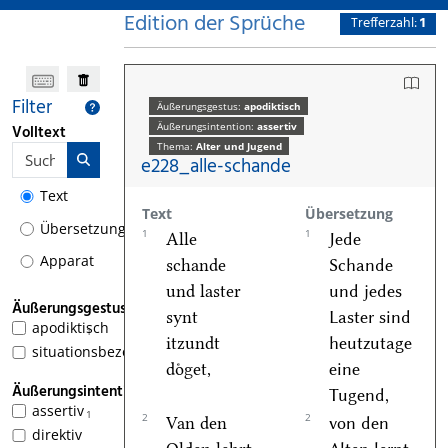
Edition der Sprüche
Trefferzahl:
1
Filter
Äußerungsgestus:
apodiktisch
Äußerungsintention:
assertiv
Volltext
Thema:
Alter und Jugend
e228_alle-schande
Text
Text
Übersetzung
Übersetzung
1
1
Alle
Jede
Apparat
schande
Schande
und laster
und jedes
Äußerungsgestus
synt
Laster sind
apodiktisch
1
itzundt
heutzutage
situationsbezogen
doͤget,
eine
Äußerungsintention
Tugend,
assertiv
1
2
2
Van den
von den
direktiv