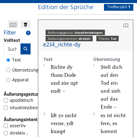
Edition der Sprüche
Trefferzahl:
1
Filter
Äußerungsgestus:
situationsbezogen
Äußerungsintention:
direktiv
Thema:
Tod
Volltext
e234_richte-dy
Text
Übersetzung
Text
1
1
Richte dy
Stell dich
Übersetzung
thom Dode
auf den
Apparat
und suͤe upt
Tod ein
endt –
und sieh
Äußerungsgestus
auf das
apodiktisch
Ende –
situationsbezogen
1
2
2
Idt ys nicht
es ist nicht
Äußerungsintention
verne, ydt
fern, es
assertiv
kumpt
kommt
direktiv
1