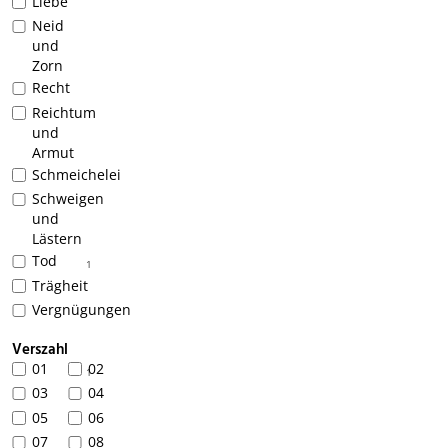
Liebe
Neid
und
Zorn
Recht
Reichtum
und
Armut
Schmeichelei
Schweigen
und
Lästern
Tod
1
Trägheit
Vergnügungen
Verszahl
01
02
1
03
04
05
06
07
08