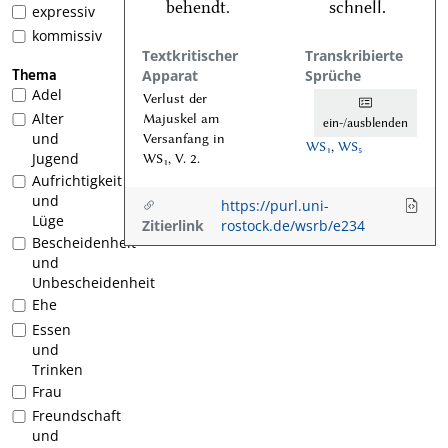
behendt.
schnell.
expressiv
kommissiv
Textkritischer
Transkribierte
Thema
Apparat
Sprüche
Adel
Verlust der
Alter
Majuskel am
ein-/ausblenden
und
Versanfang in
WS₁
,
WS₅
Jugend
WS₁, V. 2.
Aufrichtigkeit
und
https://purl.uni-
Lüge
Zitierlink
rostock.de/wsrb/e234
Bescheidenheit
und
Unbescheidenheit
Ehe
Essen
und
Trinken
Frau
Freundschaft
und