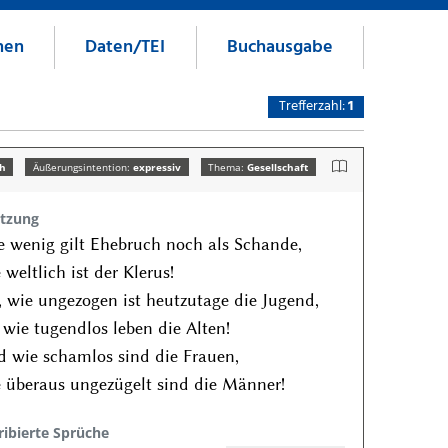
nen
Daten/TEI
Buchausgabe
Trefferzahl:
1
ch
Äußerungsintention:
expressiv
Thema:
Gesellschaft
tzung
 wenig gilt Ehebruch noch als Schande,
 weltlich ist der Klerus!
 wie ungezogen ist heutzutage die Jugend,
 wie tugendlos leben die Alten!
 wie schamlos sind die Frauen,
 überaus ungezügelt sind die Männer!
ribierte Sprüche