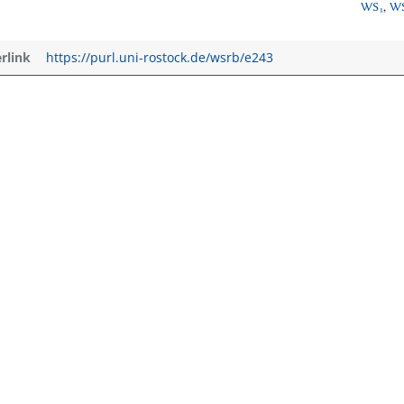
WS₁
,
WS
erlink
https://purl.uni-rostock.de/wsrb/e243