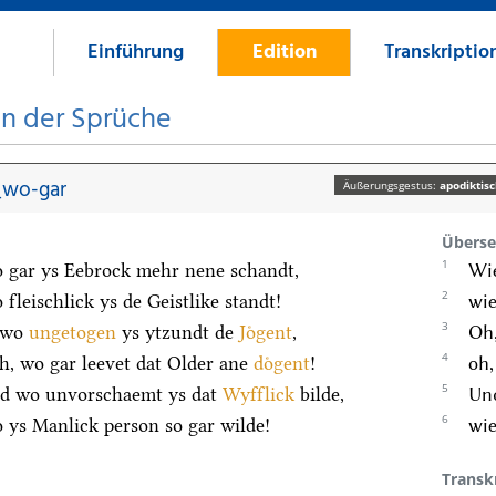
Einführung
Edition
Transkriptio
on der Sprüche
_wo-gar
Äußerungsgestus:
apodiktis
Überse
1
 gar ys Eebrock mehr nene schandt,
Wie
2
fleischlick ys de Geistlike standt!
wie
3
 wo
ungetogen
ys ytzundt de
Joͤgent
,
Oh,
4
h, wo gar leevet dat Older ane
doͤgent
!
oh,
5
d wo unvorschaemt ys dat
Wyfflick
bilde,
Und
6
 ys Manlick person so gar wilde!
wie
Transk