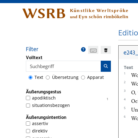
WSRB
Künstlike Werltspröke
Eyn schön rimbökelin
und
Editi
Filter
e243
Volltext
Text
1
Wo
Text
Übersetzung
Apparat
2
Wo 
3
Äußerungsgestus
O,
apodiktisch
1
4
Oc
situationsbezogen
5
Un
Äußerungsintention
6
Wo
assertiv
direktiv