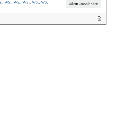
₂
,
WS₃
,
WS₄
,
WS₅
,
WS₆
,
WS₇
ein-/ausblenden