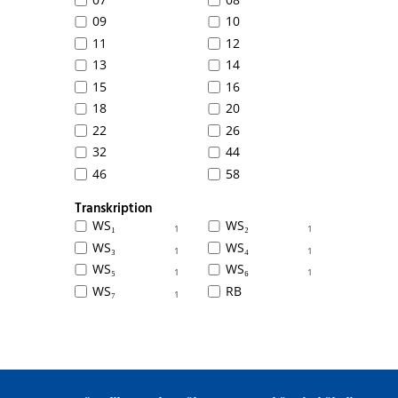
09
10
11
12
13
14
15
16
18
20
22
26
32
44
46
58
Transkription
WS₁
WS₂
1
1
WS₃
WS₄
1
1
WS₅
WS₆
1
1
WS₇
RB
1