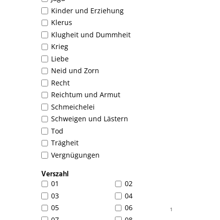
Kinder und Erziehung
Klerus
Klugheit und Dummheit
Krieg
Liebe
Neid und Zorn
Recht
Reichtum und Armut
Schmeichelei
Schweigen und Lästern
Tod
Trägheit
Vergnügungen
Verszahl
01
02
03
04
05
06
1
07
08