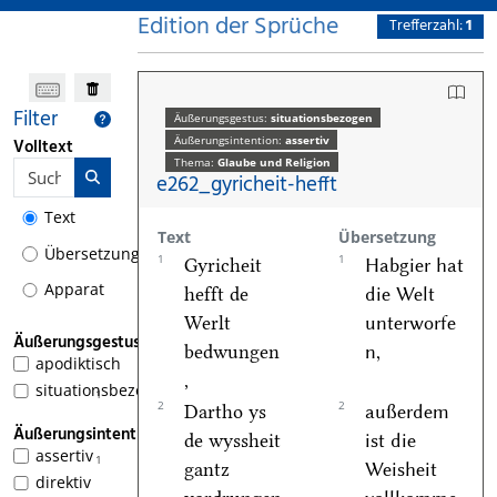
Edition der Sprüche
Trefferzahl:
1
Filter
Äußerungsgestus:
situationsbezogen
Äußerungsintention:
assertiv
Volltext
Thema:
Glaube und Religion
e262_gyricheit-hefft
Text
Text
Übersetzung
Übersetzung
1
1
Gyricheit
Habgier hat
Apparat
hefft de
die Welt
Werlt
unterworfe
Äußerungsgestus
bedwungen
n,
apodiktisch
,
situationsbezogen
1
2
2
Dartho ys
außerdem
Äußerungsintention
de wyssheit
ist die
assertiv
1
gantz
Weisheit
direktiv