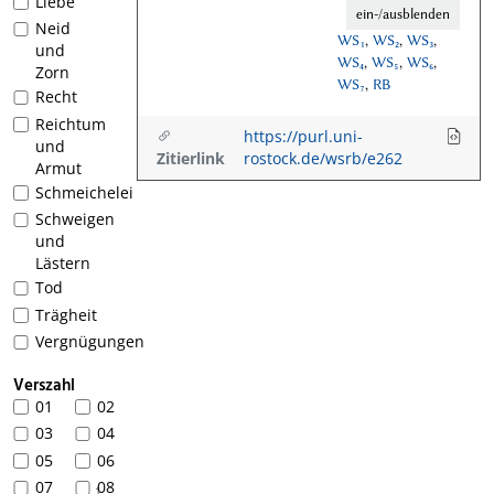
Liebe
ein-/ausblenden
Neid
WS₁
,
WS₂
,
WS₃
,
und
WS₄
,
WS₅
,
WS₆
,
Zorn
WS₇
,
RB
Recht
Reichtum
https://purl.uni-
und
Zitierlink
rostock.de/wsrb/e262
Armut
Schmeichelei
Schweigen
und
Lästern
Tod
Trägheit
Vergnügungen
Verszahl
01
02
03
04
05
06
07
08
1