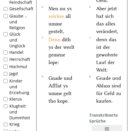
Geld.
Feindschaft
6
6
Men nu ys
Aber jetzt
Gesellschaft
solckes
all
hat sich
Glaube
1
und
umme
das alles
Religion
gestelt,
verändert,
Glück
7
7
Denn
dith
denn das
und
Unglück
ys der werlt
ist der
Handel
gemene
gewohnte
Herrschaft
lope:
Lauf der
Hochmut
Welt:
Jagd
8
8
Gnade und
Gnade und
Kinder
Afflat ys
Ablass sind
und
Erziehung
umme gelt
für Geld zu
Klerus
tho kope.
kaufen.
Klugheit
und
Transkribierte
Dummheit
Sprüche
Krieg