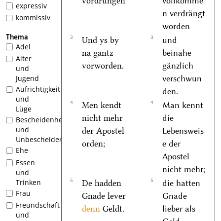
vordrungen
vollkomme
expressiv
n verdrängt
kommissiv
worden
Thema
3
3
Und ys by
und
Adel
na gantz
beinahe
Alter
vorworden.
gänzlich
und
verschwun
Jugend
Aufrichtigkeit
den.
und
4
4
Men kendt
Man kennt
Lüge
nicht mehr
die
Bescheidenheit
und
der Apostel
Lebensweis
Unbescheidenheit
orden;
e der
Ehe
Apostel
Essen
nicht mehr;
und
5
5
Trinken
De hadden
die hatten
Frau
Gnade lever
Gnade
Freundschaft
denn
Geldt.
lieber als
und