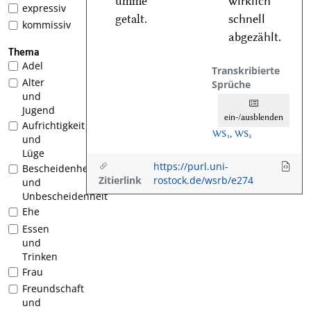
umme
wirklich
expressiv
getalt.
schnell
kommissiv
abgezählt.
Thema
Adel
Transkribierte
Alter
Sprüche
und
Jugend
ein-/ausblenden
Aufrichtigkeit
WS₁
,
WS₅
und
Lüge
https://purl.uni-
Bescheidenheit
Zitierlink
rostock.de/wsrb/e274
und
Unbescheidenheit
Ehe
Essen
und
Trinken
Frau
Freundschaft
und