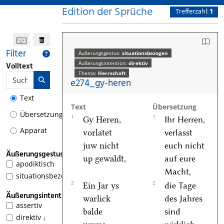
Edition der Sprüche
Trefferzahl:
1
Filter
Äußerungsgestus:
situationsbezogen
Äußerungsintention:
direktiv
Volltext
Thema:
Herrschaft
e274_gy-heren
Text
Text
Übersetzung
Übersetzung
1
1
Gy Heren,
Ihr Herren,
Apparat
vorlatet
verlasst
juw nicht
euch nicht
Äußerungsgestus
up gewaldt,
auf eure
apodiktisch
Macht,
situationsbezogen
1
2
2
Ein Jar ys
die Tage
Äußerungsintention
warlick
des Jahres
assertiv
balde
sind
direktiv
1