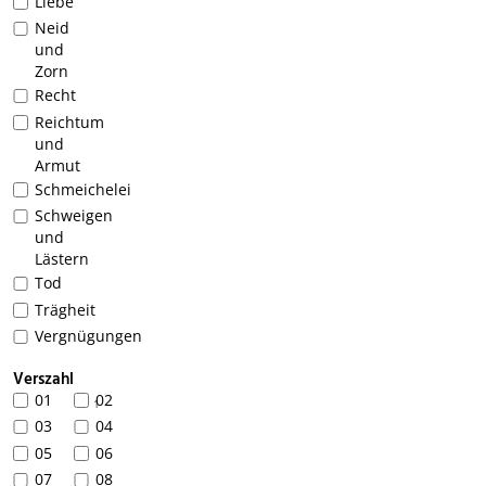
Liebe
Neid
und
Zorn
Recht
Reichtum
und
Armut
Schmeichelei
Schweigen
und
Lästern
Tod
Trägheit
Vergnügungen
Verszahl
01
02
1
03
04
05
06
07
08