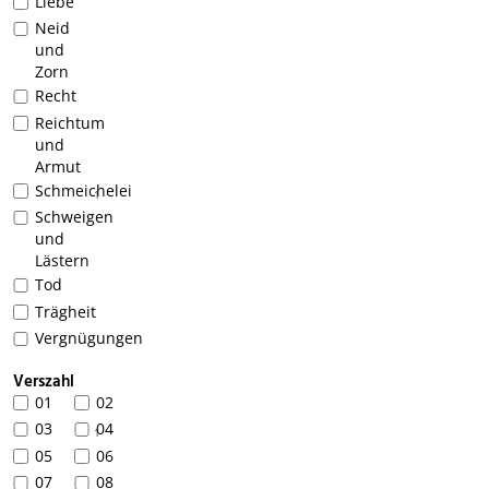
Liebe
Neid
und
Zorn
Recht
Reichtum
und
Armut
Schmeichelei
1
Schweigen
und
Lästern
Tod
Trägheit
Vergnügungen
Verszahl
01
02
03
04
1
05
06
07
08