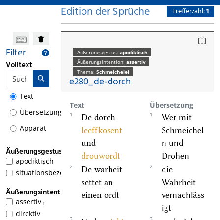
Edition der Sprüche
Trefferzahl:
1
Filter
Äußerungsgestus:
apodiktisch
Äußerungsintention:
assertiv
Volltext
Thema:
Schmeichelei
e280_de-dorch
Text
Text
Übersetzung
Übersetzung
1
1
De dorch
Wer mit
Apparat
leeffkosent
Schmeichel
und
n und
Äußerungsgestus
drouwordt
Drohen
apodiktisch
1
2
2
De warheit
die
situationsbezogen
settet an
Wahrheit
Äußerungsintention
einen ordt
vernachläss
assertiv
1
igt
direktiv
3
3