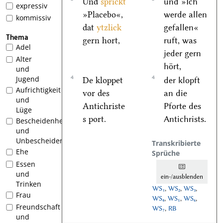
Und
sprickt
und »Ich
expressiv
»Placebo«,
werde allen
kommissiv
dat
ytzlick
gefallen«
Thema
gern hort,
ruft, was
Adel
jeder gern
Alter
hört,
und
4
4
Jugend
De kloppet
der klopft
Aufrichtigkeit
vor des
an die
und
Antichriste
Pforte des
Lüge
s port.
Antichrists.
Bescheidenheit
und
Unbescheidenheit
Transkribierte
Ehe
Sprüche
Essen
und
ein-/ausblenden
Trinken
WS₁
,
WS₂
,
WS₃
,
Frau
WS₄
,
WS₅
,
WS₆
,
Freundschaft
WS₇
,
RB
und