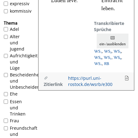
Luͤden leve.
Eintracht
expressiv
leben.
kommissiv
Thema
Transkribierte
Adel
Sprüche
Alter
und
ein-/ausblenden
Jugend
WS₁
,
WS₂
,
WS₃
,
Aufrichtigkeit
WS₄
,
WS₅
,
WS₆
,
und
WS₇
,
RB
Lüge
Bescheidenheit
https://purl.uni-
und
Zitierlink
rostock.de/wsrb/e300
Unbescheidenheit
Ehe
Essen
und
Trinken
Frau
Freundschaft
und