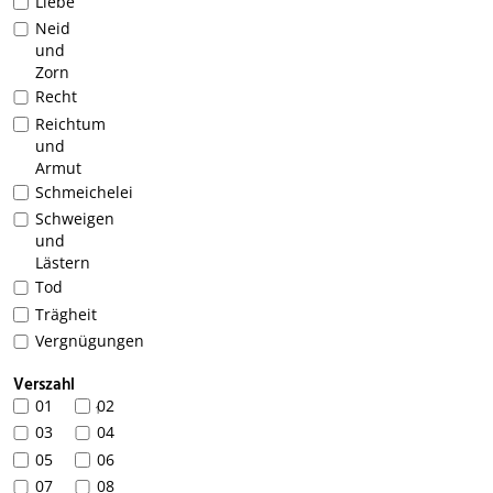
Liebe
Neid
und
Zorn
Recht
Reichtum
und
Armut
Schmeichelei
Schweigen
und
Lästern
Tod
Trägheit
Vergnügungen
Verszahl
01
02
1
03
04
05
06
07
08