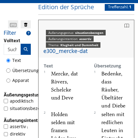
Edition der Sprüche
Trefferzahl:
1
Filter
Äußerungsgestus:
situationsbezogen
Äußerungsintention:
assertiv
Volltext
Thema:
Klugheit und Dummheit
e300_mercke-dat
Text
Text
Übersetzung
Übersetzung
1
1
Mercke, dat
Bedenke,
Apparat
Roͤvers,
dass
Schelcke
Räuber,
Äußerungsgestus
und Deve
Übeltäter
apodiktisch
und Diebe
situationsbezogen
1
2
2
Holden
selten mit
Äußerungsintention
selden mit
redlichen
assertiv
1
framen
Leuten in
direktiv