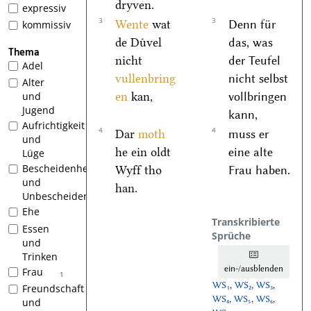
dryven.
expressiv
3
3
Wente
wat
Denn für
kommissiv
de Duͤvel
das, was
Thema
nicht
der Teufel
Adel
vullenbring
nicht selbst
Alter
en
kan,
vollbringen
und
Jugend
kann,
Aufrichtigkeit
4
4
Dar
moth
muss er
und
he ein oldt
eine alte
Lüge
Bescheidenheit
Wyff tho
Frau haben.
und
han.
Unbescheidenheit
Ehe
Transkribierte
Essen
Sprüche
und
Trinken
ein-/ausblenden
Frau
1
WS₁
,
WS₂
,
WS₃
,
Freundschaft
WS₄
,
WS₅
,
WS₆
,
und