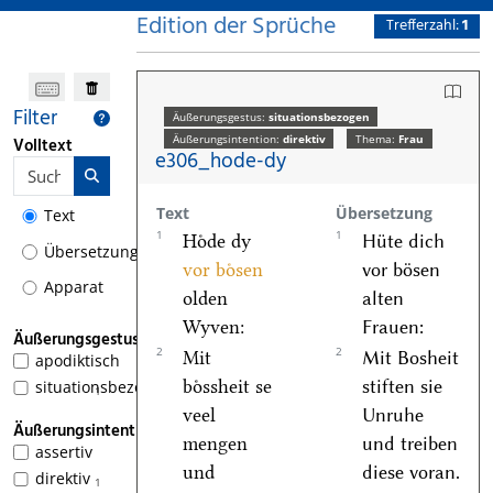
Edition der Sprüche
Trefferzahl:
1
Filter
Äußerungsgestus:
situationsbezogen
Äußerungsintention:
direktiv
Thema:
Frau
Volltext
e306_hode-dy
Text
Übersetzung
Text
1
1
Hoͤde dy
Hüte dich
Übersetzung
vor boͤsen
vor bösen
Apparat
olden
alten
Wyven:
Frauen:
Äußerungsgestus
2
2
Mit
Mit Bosheit
apodiktisch
boͤssheit se
stiften sie
situationsbezogen
1
veel
Unruhe
Äußerungsintention
mengen
und treiben
assertiv
und
diese voran.
direktiv
1