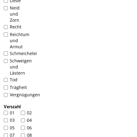
Liebe
Neid
und
Zorn
Recht
Reichtum
und
Armut
Schmeichelei
Schweigen
und
Lästern
Tod
Trägheit
Vergnügungen
Verszahl
01
02
03
04
1
05
06
07
08