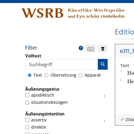
WSRB
Künstlike Werltspröke
Eyn schön rimbökelin
und
Editi
Filter
e311_
Volltext
Text
1
Ho
Text
Übersetzung
Apparat
2
He
Äußerungsgestus
apodiktisch
1
situationsbezogen
Äußerungsintention
Ziti
assertiv
1
direktiv