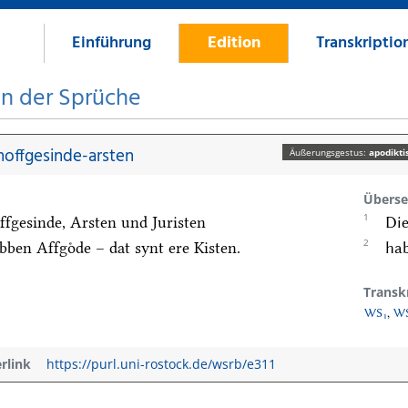
Einführung
Edition
Transkriptio
on der Sprüche
hoffgesinde-arsten
Äußerungsgestus:
apodikti
Überse
1
ffgesinde, Arsten und Juristen
Die
2
bben Affgoͤde – dat synt ere Kisten.
hab
Transk
WS₁
,
WS
erlink
https://purl.uni-rostock.de/wsrb/e311