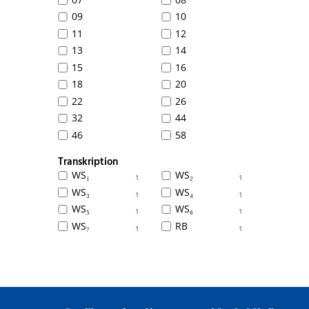
09
10
11
12
13
14
15
16
18
20
22
26
32
44
46
58
Transkription
WS₁
WS₂
1
1
WS₃
WS₄
1
1
WS₅
WS₆
1
1
WS₇
RB
1
1