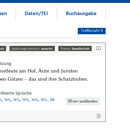
nen
Daten/TEI
Buchausgabe
Trefferzahl:
1
sch
Äußerungsintention:
assertiv
Thema:
Gesellschaft
tzung
nstleute am Hof, Ärzte und Juristen
en Götzen – das sind ihre Schatztruhen.
ribierte Sprüche
₂
,
WS₃
,
WS₄
,
WS₅
,
WS₆
,
WS₇
,
RB
ein-/ausblenden