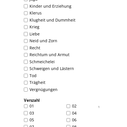
Kinder und Erziehung
Klerus
Klugheit und Dummheit
Krieg
Liebe
Neid und Zorn
Recht
Reichtum und Armut
Schmeichelei
Schweigen und Lästern
Tod
Trägheit
Vergnügungen
Verszahl
01
02
1
03
04
05
06
07
08