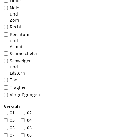
Liebe
Neid
und
Zorn
Recht
Reichtum
und
Armut
Schmeichelei
Schweigen
und
Lästern
Tod
Trägheit
Vergnügungen
Verszahl
01
02
03
04
1
05
06
07
08