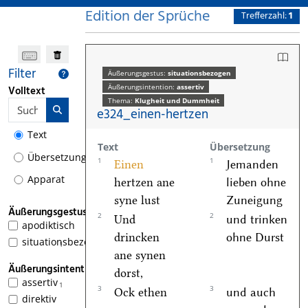
Edition der Sprüche
Trefferzahl:
1
Filter
Äußerungsgestus:
situationsbezogen
Äußerungsintention:
assertiv
Volltext
Thema:
Klugheit und Dummheit
e324_einen-hertzen
Text
Text
Übersetzung
Übersetzung
1
1
Einen
Jemanden
Apparat
hertzen ane
lieben ohne
syne lust
Zuneigung
Äußerungsgestus
2
2
Und
und trinken
apodiktisch
drincken
ohne Durst
situationsbezogen
1
ane synen
Äußerungsintention
dorst,
assertiv
1
3
3
Ock ethen
und auch
direktiv