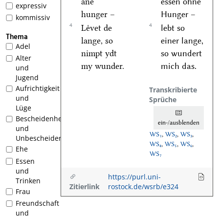
ane
essen ohne
expressiv
hunger –
Hunger –
kommissiv
4
4
Leͤvet de
lebt so
Thema
lange, so
einer lange,
Adel
nimpt ydt
so wundert
Alter
my wunder.
mich das.
und
Jugend
Aufrichtigkeit
Transkribierte
und
Sprüche
Lüge
Bescheidenheit
ein-/ausblenden
und
WS₁
,
WS₂
,
WS₃
,
Unbescheidenheit
WS₄
,
WS₅
,
WS₆
,
Ehe
WS₇
Essen
und
https://purl.uni-
Trinken
Zitierlink
rostock.de/wsrb/e324
Frau
Freundschaft
und