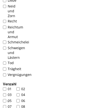
Liebe
Neid
und
Zorn
Recht
Reichtum
und
Armut
Schmeichelei
Schweigen
und
Lästern
Tod
Trägheit
Vergnügungen
Verszahl
01
02
03
04
05
06
1
07
08