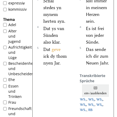
Schal
soll immer
expressiv
1
stedes yn
in meinem
kommissiv
mynem
Herzen
Thema
herten syn.
sein.
Adel
4
4
Dat ys van
Es ist frei
Alter
Suͤnden
von jeder
und
Jugend
also klar.
Sünde.
Aufrichtigkeit
5
5
Dat
geve
Das sende
und
ick dy thom
ich dir zum
Lüge
nyen Jar.
Neuen Jahr.
Bescheidenheit
und
Unbescheidenheit
Transkribierte
Ehe
Sprüche
Essen
und
ein-/ausblenden
Trinken
WS₁
,
WS₂
,
WS₃
,
Frau
WS₄
,
WS₅
,
WS₆
,
Freundschaft
WS₇
,
RB
und