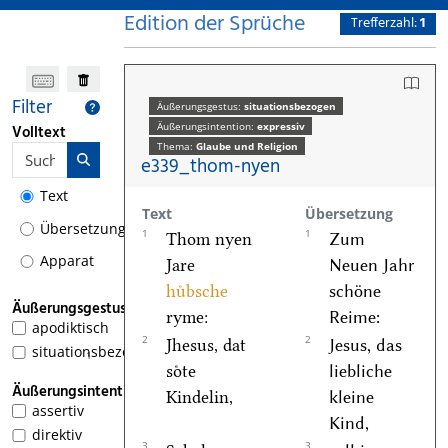
Edition der Sprüche
Trefferzahl:
1
Filter
Äußerungsgestus:
situationsbezogen
Äußerungsintention:
expressiv
Volltext
Thema:
Glaube und Religion
e339_thom-nyen
Text
Text
Übersetzung
Übersetzung
1
1
Thom nyen
Zum
Apparat
Jare
Neuen Jahr
huͤbsche
schöne
Äußerungsgestus
ryme:
Reime:
apodiktisch
2
2
Jhesus, dat
Jesus, das
situationsbezogen
1
soͤte
liebliche
Äußerungsintention
Kindelin,
kleine
assertiv
Kind,
direktiv
3
3