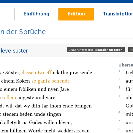
Einführung
Edition
Transkriptio
on der Sprüche
leve-suster
Äußerungsgestus:
situationsbezogen
Ä
Überse
1
e Suͤster,
dessen
Breeff
ick tho juw sende
Lie
2
 einem Koken
so gantz behende
auf
3
o einem froͤliken und nyen Jare
für
4
ne
allem
angeste und vare.
ohn
5
dt wil, dat wy dith Jar thom ende bringen
Got
6
t stedem beden unde singen
mit
7
 alletydt na Gades willen leͤven,
und
8
nem hilligen Worde nicht wedderstreven.
und