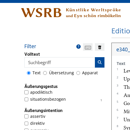
WSRB
Künstlike Werltspröke
Eyn schön rimbökelin
und
Editi
Filter
e340_
Volltext
Text
1
Lev
Text
Übersetzung
Apparat
2
Up
3
Äußerungsgestus
Th
apodiktisch
4
A
situationsbezogen
1
5
Go
Äußerungsintention
6
Mi
assertiv
7
Und
direktiv
8
Sy