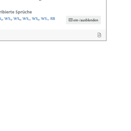
ribierte Sprüche
₂
,
WS₃
,
WS₄
,
WS₅
,
WS₆
,
WS₇
,
RB
ein-/ausblenden