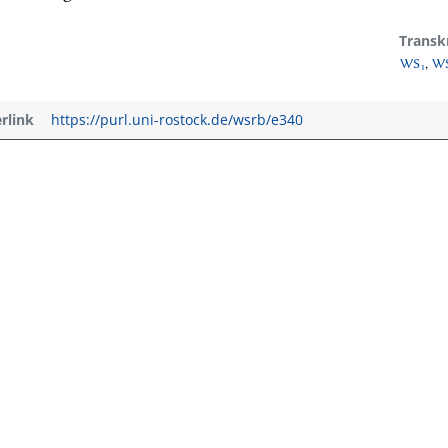
Transk
WS₁
,
WS
erlink
https://purl.uni-rostock.de/wsrb/e340