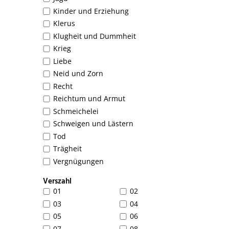
Kinder und Erziehung
Klerus
Klugheit und Dummheit
Krieg
Liebe
Neid und Zorn
Recht
Reichtum und Armut
Schmeichelei
Schweigen und Lästern
Tod
Trägheit
Vergnügungen
Verszahl
01
02
03
04
05
06
07
08