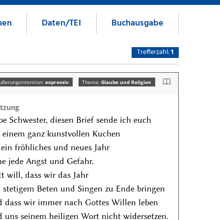
nen
Daten/TEI
Buchausgabe
Trefferzahl:
1
ußerungsintention:
expressiv
Thema:
Glaube und Religion
tzung
be Schwester, diesen Brief sende ich euch
 einem ganz kunstvollen Kuchen
 ein fröhliches und neues Jahr
e jede Angst und Gefahr.
t will, dass wir das Jahr
 stetigem Beten und Singen zu Ende bringen
 dass wir immer nach Gottes Willen leben
 uns seinem heiligen Wort nicht widersetzen.