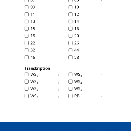
1
09
10
11
12
13
14
15
16
18
20
22
26
32
44
46
58
Transkription
WS₁
WS₂
1
1
WS₃
WS₄
1
1
WS₅
WS₆
1
1
WS₇
RB
1
1