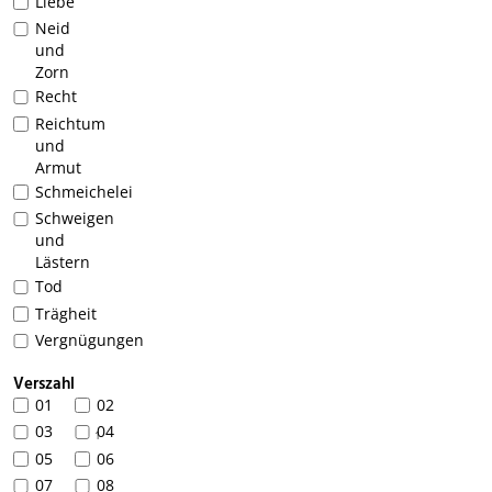
Liebe
Neid
und
Zorn
Recht
Reichtum
und
Armut
Schmeichelei
Schweigen
und
Lästern
Tod
Trägheit
Vergnügungen
Verszahl
01
02
03
04
1
05
06
07
08