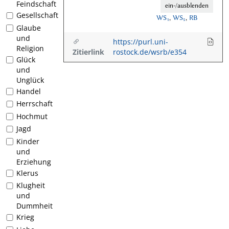
Feindschaft
ein-/ausblenden
Gesellschaft
WS₁
,
WS₅
,
RB
Glaube
und
https://purl.uni-
Religion
Zitierlink
rostock.de/wsrb/e354
Glück
und
Unglück
Handel
Herrschaft
Hochmut
Jagd
Kinder
und
Erziehung
Klerus
Klugheit
und
Dummheit
Krieg