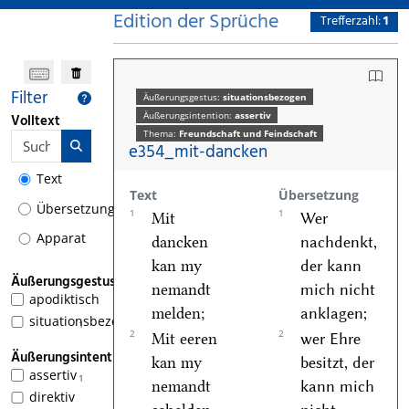
Edition der Sprüche
Trefferzahl:
1
Filter
Äußerungsgestus:
situationsbezogen
Äußerungsintention:
assertiv
Volltext
Thema:
Freundschaft und Feindschaft
e354_mit-dancken
Text
Text
Übersetzung
Übersetzung
1
1
Mit
Wer
Apparat
dancken
nachdenkt,
kan my
der kann
Äußerungsgestus
nemandt
mich nicht
apodiktisch
melden;
anklagen;
situationsbezogen
1
2
2
Mit eeren
wer Ehre
Äußerungsintention
kan my
besitzt, der
assertiv
1
nemandt
kann mich
direktiv