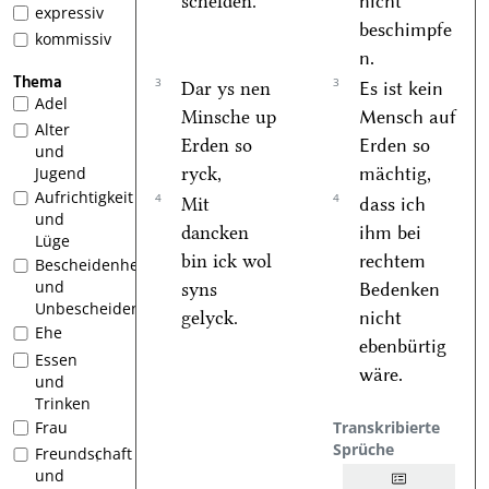
schelden.
nicht
expressiv
beschimpfe
kommissiv
n.
Thema
3
3
Dar ys nen
Es ist kein
Adel
Minsche up
Mensch auf
Alter
Erden so
Erden so
und
ryck,
mächtig,
Jugend
Aufrichtigkeit
4
4
Mit
dass ich
und
dancken
ihm bei
Lüge
bin ick wol
rechtem
Bescheidenheit
und
syns
Bedenken
Unbescheidenheit
gelyck.
nicht
Ehe
ebenbürtig
Essen
wäre.
und
Trinken
Transkribierte
Frau
Sprüche
Freundschaft
1
und