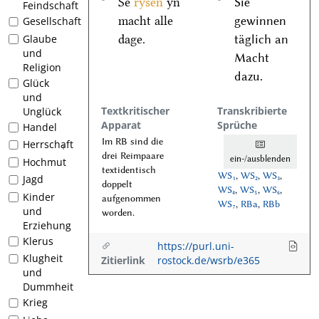
Se
rysen
yn
Sie
Feindschaft
macht alle
gewinnen
Gesellschaft
dage.
täglich an
Glaube
und
Macht
Religion
dazu.
Glück
und
Textkritischer
Transkribierte
Unglück
Apparat
Sprüche
Handel
Im RB sind die
Herrschaft
1
drei Reimpaare
ein-/ausblenden
Hochmut
textidentisch
WS₁
,
WS₂
,
WS₃
,
Jagd
doppelt
WS₄
,
WS₅
,
WS₆
,
Kinder
aufgenommen
WS₇
,
RBa
,
RBb
und
worden.
Erziehung
Klerus
https://purl.uni-
Klugheit
Zitierlink
rostock.de/wsrb/e365
und
Dummheit
Krieg