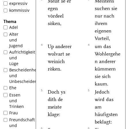
Meist se er
Meistens
expressiv
egen
suchen sie
kommissiv
voͤrdeel
nur nach
Thema
soͤken,
ihrem
Adel
eigenen
Alter
Vorteil,
und
4
4
Jugend
Up anderer
um das
Aufrichtigkeit
wolvart se
Wohlergehe
und
weinich
n anderer
Lüge
roͤken.
kümmern
Bescheidenheit
und
sie sich
Unbescheidenheit
kaum.
Ehe
5
5
Doch ys
Jedoch
Essen
dith de
wird das
und
Trinken
meiste
am
Frau
klage:
häufigsten
Freundschaft
beklagt:
und
6
6