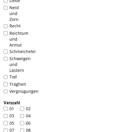
Liebe
Neid
und
Zorn
Recht
Reichtum
und
Armut
Schmeichelei
Schweigen
und
Lästern
Tod
Trägheit
Vergnügungen
Verszahl
01
02
03
04
05
06
1
07
08