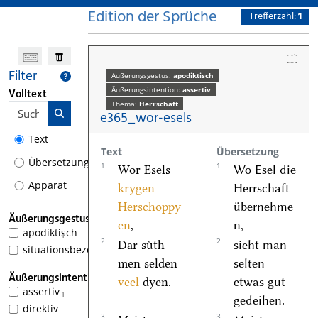
Edition der Sprüche
Trefferzahl:
1
Filter
Äußerungsgestus:
apodiktisch
Äußerungsintention:
assertiv
Volltext
Thema:
Herrschaft
e365_wor-esels
Text
Text
Übersetzung
Übersetzung
1
1
Wor Esels
Wo Esel die
Apparat
krygen
Herrschaft
Herschoppy
übernehme
Äußerungsgestus
en
,
n,
apodiktisch
1
2
2
Dar suͤth
sieht man
situationsbezogen
men selden
selten
Äußerungsintention
veel
dyen.
etwas gut
assertiv
1
gedeihen.
direktiv
3
3