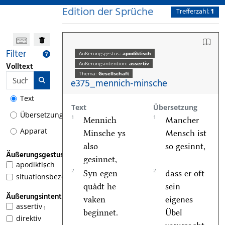
Edition der Sprüche
Trefferzahl:
1
Filter
Äußerungsgestus:
apodiktisch
Äußerungsintention:
assertiv
Volltext
Thema:
Gesellschaft
e375_mennich-minsche
Text
Text
Übersetzung
Übersetzung
1
1
Mennich
Mancher
Apparat
Minsche ys
Mensch ist
also
so gesinnt,
Äußerungsgestus
gesinnet,
apodiktisch
1
2
2
Syn egen
dass er oft
situationsbezogen
quaͤdt he
sein
Äußerungsintention
vaken
eigenes
assertiv
1
beginnet.
Übel
direktiv