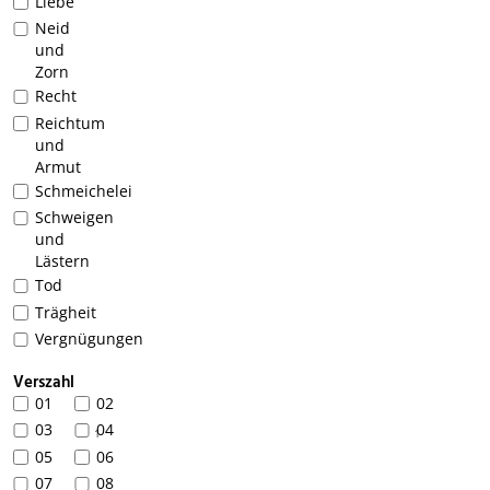
Liebe
Neid
und
Zorn
Recht
Reichtum
und
Armut
Schmeichelei
Schweigen
und
Lästern
Tod
Trägheit
Vergnügungen
Verszahl
01
02
03
04
1
05
06
07
08