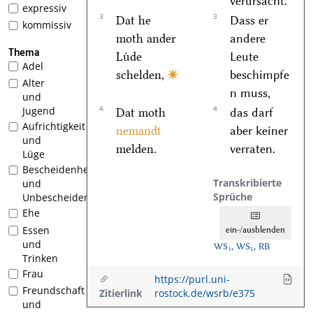
verursacht.
expressiv
3
3
Dat he
Dass er
kommissiv
moth ander
andere
Thema
Luͤde
Leute
Adel
schelden,
🞼
beschimpfe
Alter
n muss,
und
4
4
Jugend
Dat moth
das darf
Aufrichtigkeit
nemandt
aber keiner
und
melden.
verraten.
Lüge
Bescheidenheit
Transkribierte
und
Sprüche
Unbescheidenheit
Ehe
Essen
ein-/ausblenden
und
WS₁
,
WS₅
,
RB
Trinken
Frau
https://purl.uni-
Freundschaft
Zitierlink
rostock.de/wsrb/e375
und