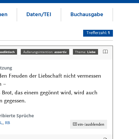
nen
Daten/TEI
Buchausgabe
Trefferzahl:
1
podiktisch
Äußerungsintention:
assertiv
Thema:
Liebe
tzung
den Freuden der Liebschaft nicht vermessen
n –
 Brot, das einem gegönnt wird, wird auch
n gegessen.
ribierte Sprüche
S₅
,
RB
ein-/ausblenden