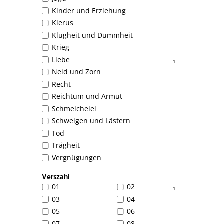
Kinder und Erziehung
Klerus
Klugheit und Dummheit
Krieg
Liebe
1
Neid und Zorn
Recht
Reichtum und Armut
Schmeichelei
Schweigen und Lästern
Tod
Trägheit
Vergnügungen
Verszahl
01
02
1
03
04
05
06
07
08