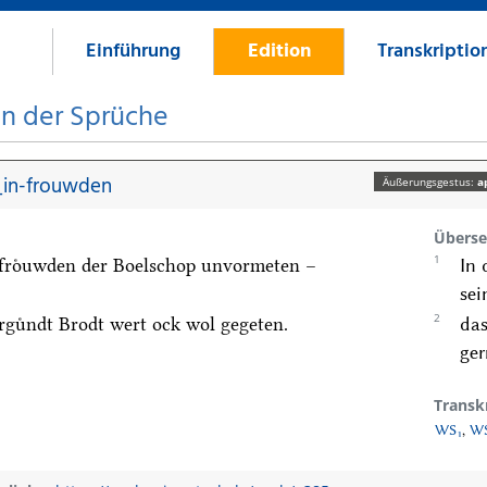
Einführung
Edition
Transkriptio
on der Sprüche
in-frouwden
Äußerungsgestus:
a
Überse
1
 froͤuwden der Boelschop unvormeten –
In 
sei
2
rguͤndt Brodt wert ock wol gegeten.
das
ger
Transk
WS₁
,
W