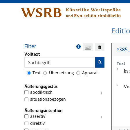
WSRB
Künstlike Werltspröke
Eyn schön rimbökelin
und
Editi
Filter
e385_
Volltext
Text
1
In
Text
Übersetzung
Apparat
2
Äußerungsgestus
Vo
apodiktisch
1
situationsbezogen
Äußerungsintention
assertiv
1
direktiv