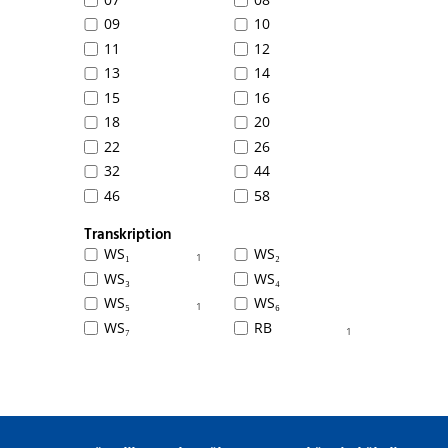
09
10
11
12
13
14
15
16
18
20
22
26
32
44
46
58
Transkription
WS₁
WS₂
1
WS₃
WS₄
WS₅
WS₆
1
WS₇
RB
1