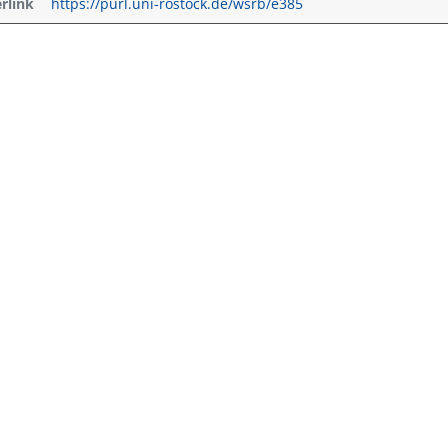
erlink
https://purl.uni-rostock.de/wsrb/e385