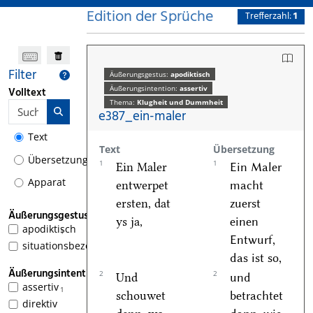
Edition der Sprüche
Trefferzahl:
1
Filter
Äußerungsgestus:
apodiktisch
Äußerungsintention:
assertiv
Volltext
Thema:
Klugheit und Dummheit
e387_ein-maler
Text
Text
Übersetzung
Übersetzung
1
1
Ein Maler
Ein Maler
Apparat
entwerpet
macht
ersten, dat
zuerst
Äußerungsgestus
ys ja,
einen
apodiktisch
1
Entwurf,
situationsbezogen
das ist so,
Äußerungsintention
2
2
Und
und
assertiv
1
schouwet
betrachtet
direktiv