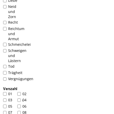
Liebe
Neid
und
Zorn
Recht
Reichtum
und
Armut
Schmeichelei
Schweigen
und
Lästern
Tod
Trägheit
Vergnügungen
Verszahl
01
02
03
04
1
05
06
07
08