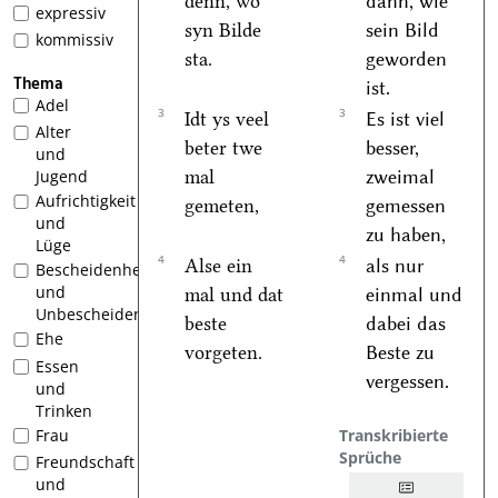
denn, wo
dann, wie
expressiv
syn Bilde
sein Bild
kommissiv
sta.
geworden
Thema
ist.
Adel
3
3
Idt ys veel
Es ist viel
Alter
beter twe
besser,
und
mal
zweimal
Jugend
Aufrichtigkeit
gemeten,
gemessen
und
zu haben,
Lüge
4
4
Alse ein
als nur
Bescheidenheit
und
mal und dat
einmal und
Unbescheidenheit
beste
dabei das
Ehe
vorgeten.
Beste zu
Essen
vergessen.
und
Trinken
Transkribierte
Frau
Sprüche
Freundschaft
und