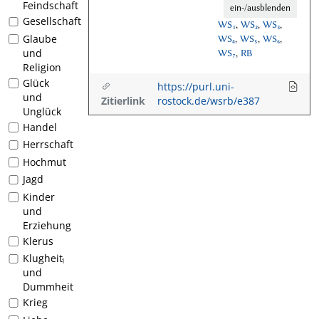
Feindschaft
ein-/ausblenden
Gesellschaft
WS₁
,
WS₂
,
WS₃
,
Glaube
WS₄
,
WS₅
,
WS₆
,
und
WS₇
,
RB
Religion
Glück
https://purl.uni-
und
Zitierlink
rostock.de/wsrb/e387
Unglück
Handel
Herrschaft
Hochmut
Jagd
Kinder
und
Erziehung
Klerus
Klugheit
1
und
Dummheit
Krieg