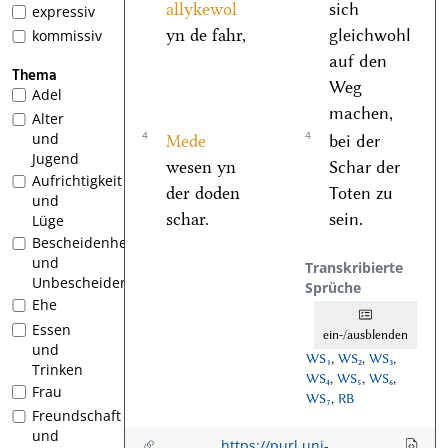
allykewol
sich
expressiv
yn de fahr,
gleichwohl
kommissiv
auf den
Thema
Weg
Adel
machen,
Alter
4
4
und
Mede
bei der
Jugend
wesen yn
Schar der
Aufrichtigkeit
der doden
Toten zu
und
schar.
sein.
Lüge
Bescheidenheit
und
Transkribierte
Unbescheidenheit
Sprüche
Ehe
Essen
ein-/ausblenden
und
WS₁
,
WS₂
,
WS₃
,
Trinken
WS₄
,
WS₅
,
WS₆
,
Frau
WS₇
,
RB
Freundschaft
und
https://purl.uni-