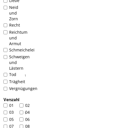
Liebe
Neid
und
Zorn
Recht
Reichtum
und
Armut
Schmeichelei
Schweigen
und
Lästern
Tod
1
Trägheit
Vergnügungen
Verszahl
01
02
03
04
1
05
06
07
08