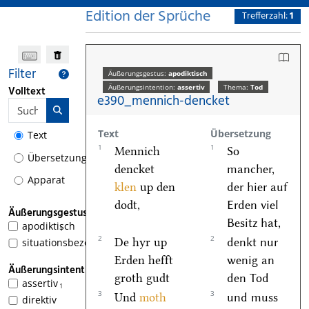
Edition der Sprüche
Trefferzahl:
1
Filter
Äußerungsgestus:
apodiktisch
Äußerungsintention:
assertiv
Thema:
Tod
Volltext
e390_mennich-dencket
Text
Übersetzung
Text
1
1
Mennich
So
Übersetzung
dencket
mancher,
Apparat
klen
up den
der hier auf
dodt,
Erden viel
Äußerungsgestus
Besitz hat,
apodiktisch
1
2
2
De hyr up
denkt nur
situationsbezogen
Erden hefft
wenig an
Äußerungsintention
groth gudt
den Tod
assertiv
1
3
3
Und
moth
und muss
direktiv