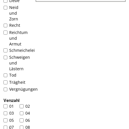
Liebe
Neid
und
Zorn
Recht
Reichtum
und
Armut
Schmeichelei
Schweigen
und
Lästern
Tod
Trägheit
Vergnügungen
Verszahl
01
02
03
04
05
06
07
08
1