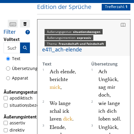
Edition der Sprüche
Trefferzahl:
1
Filter
Äußerungsgestus:
situationsbezogen
Äußerungsintention:
expressiv
Volltext
Thema:
Freundschaft und Feindschaft
e411_ach-elende
Text
Text
Übersetzung
Übersetzung
1
1
Ach elende,
Ach
Apparat
berichte
Unglück,
mick
,
sag mir
Äußerungsgestus
doch,
apodiktisch
2
2
Wo lange
wie lange
situationsbezogen
1
schal ick
ich dich
Äußerungsintention
laven
dick
.
loben soll.
assertiv
3
3
Elende,
Unglück,
direktiv