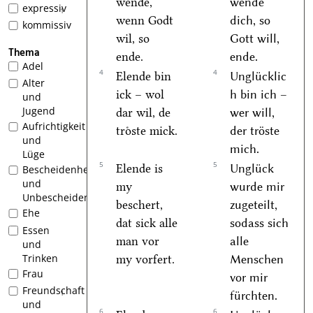
wende,
wende
expressiv
1
wenn Godt
dich, so
kommissiv
wil, so
Gott will,
Thema
ende.
ende.
Adel
4
4
Elende bin
Unglücklic
Alter
ick – wol
h bin ich –
und
Jugend
dar wil, de
wer will,
Aufrichtigkeit
troͤste mick.
der tröste
und
mich.
Lüge
5
5
Elende is
Unglück
Bescheidenheit
und
my
wurde mir
Unbescheidenheit
beschert,
zugeteilt,
Ehe
dat sick alle
sodass sich
Essen
man vor
alle
und
Trinken
my vorfert.
Menschen
Frau
vor mir
Freundschaft
1
fürchten.
und
6
6