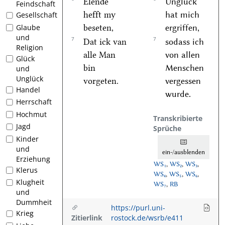
Elende
Unglück
Feindschaft
hefft my
hat mich
Gesellschaft
beseten,
ergriffen,
Glaube
und
7
7
Dat ick van
sodass ich
Religion
alle Man
von allen
Glück
bin
Menschen
und
Unglück
vorgeten.
vergessen
Handel
wurde.
Herrschaft
Hochmut
Transkribierte
Jagd
Sprüche
Kinder
und
ein-/ausblenden
Erziehung
WS₁
,
WS₂
,
WS₃
,
Klerus
WS₄
,
WS₅
,
WS₆
,
Klugheit
WS₇
,
RB
und
Dummheit
https://purl.uni-
Krieg
Zitierlink
rostock.de/wsrb/e411