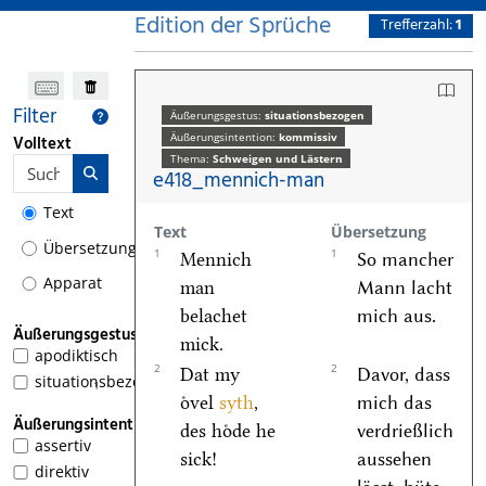
Edition der Sprüche
Trefferzahl:
1
Filter
Äußerungsgestus:
situationsbezogen
Äußerungsintention:
kommissiv
Volltext
Thema:
Schweigen und Lästern
e418_mennich-man
Text
Text
Übersetzung
Übersetzung
1
1
Mennich
So mancher
Apparat
man
Mann lacht
belachet
mich aus.
Äußerungsgestus
mick.
apodiktisch
2
2
Dat my
Davor, dass
situationsbezogen
1
oͤvel
syth
,
mich das
Äußerungsintention
des hoͤde he
verdrießlich
assertiv
sick!
aussehen
direktiv