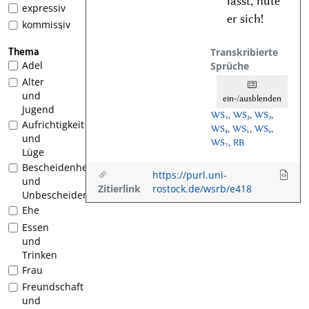
lässt, hüte
expressiv
er sich!
kommissiv
1
Thema
Transkribierte
Adel
Sprüche
Alter
und
ein-/ausblenden
Jugend
WS₁
,
WS₂
,
WS₃
,
Aufrichtigkeit
WS₄
,
WS₅
,
WS₆
,
und
WS₇
,
RB
Lüge
Bescheidenheit
https://purl.uni-
und
Zitierlink
rostock.de/wsrb/e418
Unbescheidenheit
Ehe
Essen
und
Trinken
Frau
Freundschaft
und