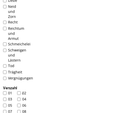
Liebe
Neid
und
Zorn
Recht
Reichtum
und
Armut
Schmeichelei
Schweigen
1
und
Lästern
Tod
Trägheit
Vergnügungen
Verszahl
01
02
1
03
04
05
06
07
08