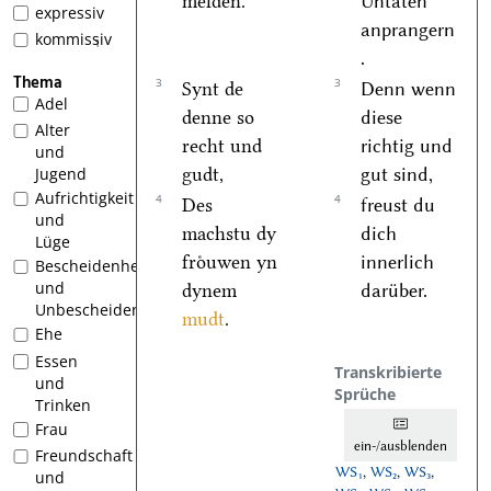
melden.
Untaten
expressiv
anprangern
kommissiv
1
.
Thema
3
3
Synt de
Denn wenn
Adel
denne so
diese
Alter
recht und
richtig und
und
gudt,
gut sind,
Jugend
Aufrichtigkeit
4
4
Des
freust du
und
machstu dy
dich
Lüge
froͤuwen yn
innerlich
Bescheidenheit
und
dynem
darüber.
Unbescheidenheit
mudt
.
Ehe
Essen
Transkribierte
und
Sprüche
Trinken
Frau
ein-/ausblenden
Freundschaft
WS₁
,
WS₂
,
WS₃
,
und