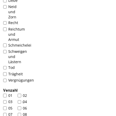
Liebe
Neid
und
Zorn
Recht
Reichtum
und
Armut
Schmeichelei
Schweigen
1
und
Lästern
Tod
Trägheit
Vergnügungen
Verszahl
01
02
03
04
1
05
06
07
08