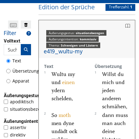
Edition der Sprüche
Trefferzahl:
1
Filter
Äußerungsgestus:
situationsbezogen
Äußerungsintention:
kommissiv
Volltext
Thema:
Schweigen und Lästern
e419_wultu-my
Text
Text
Übersetzung
Übersetzung
1
1
Wultu my
Willst du
Apparat
und
einen
mich und
ydern
jeden
Äußerungsgestus
schelden,
anderen
apodiktisch
schmähen,
situationsbezogen
1
2
2
So
moth
dann muss
Äußerungsintention
men dyne
man auch
assertiv
undaͤdt ock
deine
direktiv