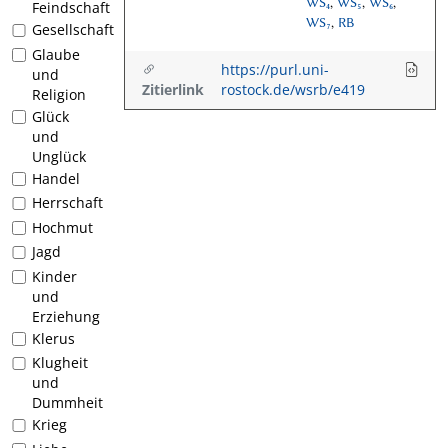
WS₄
,
WS₅
,
WS₆
,
Feindschaft
WS₇
,
RB
Gesellschaft
Glaube
https://purl.uni-
und
Zitierlink
rostock.de/wsrb/e419
Religion
Glück
und
Unglück
Handel
Herrschaft
Hochmut
Jagd
Kinder
und
Erziehung
Klerus
Klugheit
und
Dummheit
Krieg