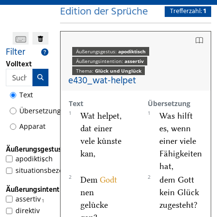
Edition der Sprüche
Trefferzahl:
1
Filter
Äußerungsgestus:
apodiktisch
Äußerungsintention:
assertiv
Volltext
Thema:
Glück und Unglück
e430_wat-helpet
Text
Text
Übersetzung
Übersetzung
1
1
Wat helpet,
Was hilft
Apparat
dat einer
es, wenn
vele kuͤnste
einer viele
Äußerungsgestus
kan,
Fähigkeiten
apodiktisch
1
hat,
situationsbezogen
2
2
Dem
Godt
dem Gott
Äußerungsintention
nen
kein Glück
assertiv
1
geluͤcke
zugesteht?
direktiv