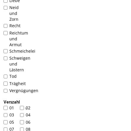
Liebe
Neid
und
Zorn
Recht
Reichtum
und
Armut
Schmeichelei
Schweigen
und
Lästern
Tod
Trägheit
Vergnügungen
Verszahl
01
02
1
03
04
05
06
07
08