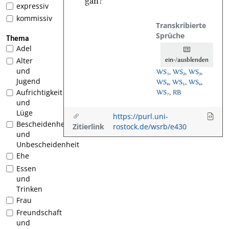
gan?
expressiv
kommissiv
Transkribierte
Sprüche
Thema
Adel
ein-/ausblenden
Alter
und
WS₁
,
WS₂
,
WS₃
,
Jugend
WS₄
,
WS₅
,
WS₆
,
Aufrichtigkeit
WS₇
,
RB
und
Lüge
https://purl.uni-
Bescheidenheit
Zitierlink
rostock.de/wsrb/e430
und
Unbescheidenheit
Ehe
Essen
und
Trinken
Frau
Freundschaft
und