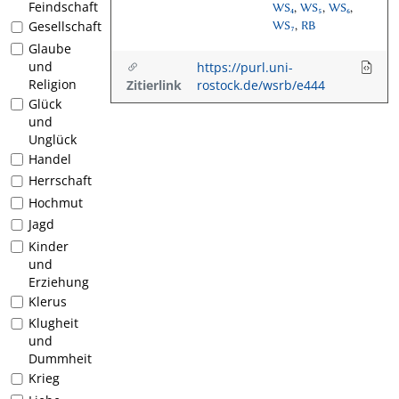
Feindschaft
WS₄
,
WS₅
,
WS₆
,
Gesellschaft
WS₇
,
RB
Glaube
und
https://purl.uni-
Religion
Zitierlink
rostock.de/wsrb/e444
Glück
und
Unglück
Handel
Herrschaft
Hochmut
Jagd
Kinder
und
Erziehung
Klerus
Klugheit
und
Dummheit
Krieg