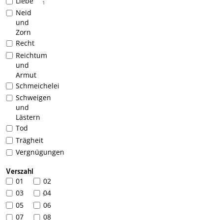
Liebe
1
Neid
und
Zorn
Recht
Reichtum
und
Armut
Schmeichelei
Schweigen
und
Lästern
Tod
Trägheit
Vergnügungen
Verszahl
01
02
03
04
1
05
06
07
08