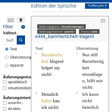
Edition der Sprüche
Trefferzahl:
1
Filter
Äußerungsgestus:
situationsbezogen
Äußerungsintention:
assertiv
Thema:
Liebe
Volltext
e444_barmherticheit-klagent
Text
Übersetzung
Text
1
1
Barmhertic
Nur still
Übersetzung
heit
klagent
Barmherzig
Apparat
helpet my
keit
nicht:
einzuklage
Äußerungsgestus
n, hilft mir
apodiktisch
nicht:
situationsbezogen
1
2
2
Heimlick
Ich kann
Äußerungsintention
bolen
kan
nicht
assertiv
1
ick nicht;
heimlich
direktiv