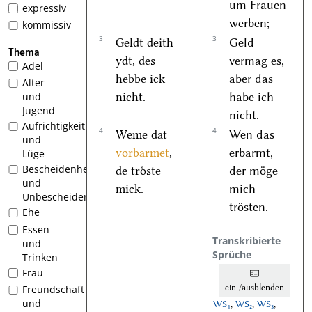
um Frauen
expressiv
werben;
kommissiv
3
3
Geldt deith
Geld
Thema
ydt, des
vermag es,
Adel
hebbe ick
aber das
Alter
nicht.
habe ich
und
Jugend
nicht.
Aufrichtigkeit
4
4
Weme dat
Wen das
und
vorbarmet
,
erbarmt,
Lüge
Bescheidenheit
de troͤste
der möge
und
mick.
mich
Unbescheidenheit
trösten.
Ehe
Essen
Transkribierte
und
Sprüche
Trinken
Frau
ein-/ausblenden
Freundschaft
und
WS₁
,
WS₂
,
WS₃
,