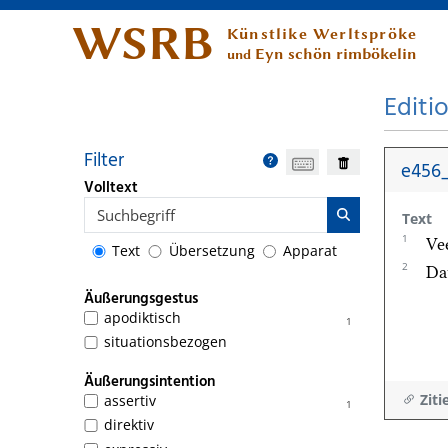
WSRB
Künstlike Werltspröke
Eyn schön rimbökelin
und
Editi
Filter
e456_
Volltext
Text
1
Ve
Text
Übersetzung
Apparat
2
Da
Äußerungsgestus
apodiktisch
1
situationsbezogen
Äußerungsintention
Ziti
assertiv
1
direktiv