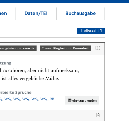
nen
Daten/TEI
Buchausgabe
Trefferzahl:
1
erungsintention:
assertiv
Thema:
Klugheit und Dummheit
tzung
l zuzuhören, aber nicht aufmerksam,
 ist alles vergebliche Mühe.
ribierte Sprüche
₂
,
WS₃
,
WS₄
,
WS₅
,
WS₆
,
WS₇
,
RB
ein-/ausblenden