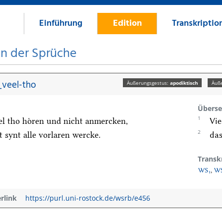
Einführung
Edition
Transkriptio
on der Sprüche
veel-tho
Äußerungsgestus:
apodiktisch
Äuß
Überse
1
el tho hoͤren und nicht anmercken,
Vie
2
t synt alle vorlaren wercke.
das
Transk
WS₁
,
WS
erlink
https://purl.uni-rostock.de/wsrb/e456