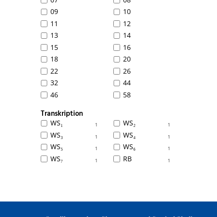
09
10
11
12
13
14
15
16
18
20
22
26
32
44
46
58
Transkription
WS₁
WS₂
1
1
WS₃
WS₄
1
1
WS₅
WS₆
1
1
WS₇
RB
1
1