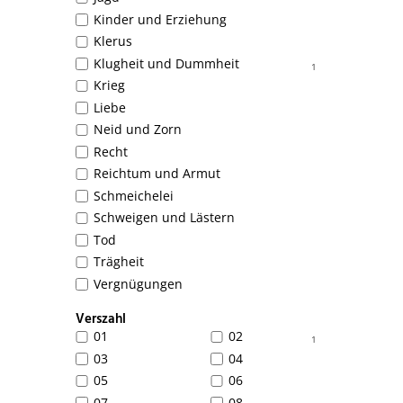
Kinder und Erziehung
Klerus
Klugheit und Dummheit
1
Krieg
Liebe
Neid und Zorn
Recht
Reichtum und Armut
Schmeichelei
Schweigen und Lästern
Tod
Trägheit
Vergnügungen
Verszahl
01
02
1
03
04
05
06
07
08