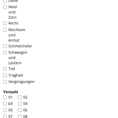
Liebe
Neid
und
Zorn
Recht
Reichtum
und
Armut
Schmeichelei
Schweigen
und
Lästern
Tod
Trägheit
Vergnügungen
Verszahl
01
02
03
04
1
05
06
07
08