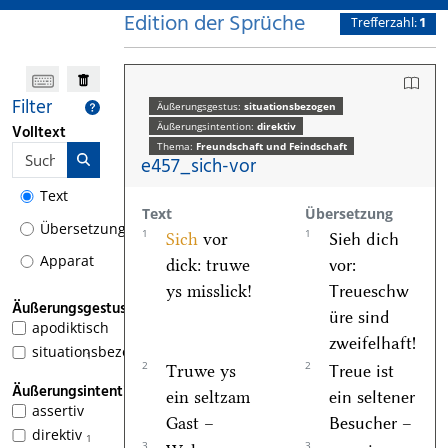
Edition der Sprüche
Trefferzahl:
1
Filter
Äußerungsgestus:
situationsbezogen
Äußerungsintention:
direktiv
Volltext
Thema:
Freundschaft und Feindschaft
e457_sich-vor
Text
Text
Übersetzung
Übersetzung
1
1
Sich
vor
Sieh dich
Apparat
dick: truwe
vor:
ys misslick!
Treueschw
Äußerungsgestus
üre sind
apodiktisch
zweifelhaft!
situationsbezogen
1
2
2
Truwe ys
Treue ist
Äußerungsintention
ein seltzam
ein seltener
assertiv
Gast –
Besucher –
direktiv
1
3
3