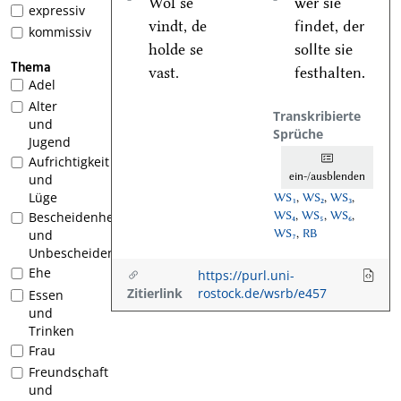
Wol se
wer sie
expressiv
vindt, de
findet, der
kommissiv
holde se
sollte sie
Thema
vast.
festhalten.
Adel
Alter
Transkribierte
und
Sprüche
Jugend
Aufrichtigkeit
ein-/ausblenden
und
Lüge
WS₁
,
WS₂
,
WS₃
,
WS₄
,
WS₅
,
WS₆
,
Bescheidenheit
WS₇
,
RB
und
Unbescheidenheit
Ehe
https://purl.uni-
Zitierlink
rostock.de/wsrb/e457
Essen
und
Trinken
Frau
Freundschaft
1
und