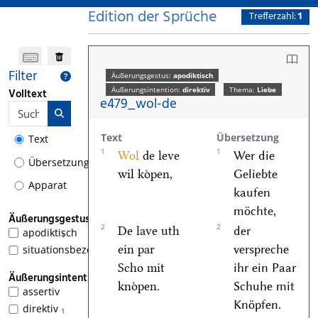
Edition der Sprüche
Trefferzahl:
1
Filter
Äußerungsgestus:
apodiktisch
Äußerungsintention:
direktiv
Thema:
Liebe
Volltext
e479_wol-de
Text
Übersetzung
Text
1
1
Wol
de leve
Wer die
Übersetzung
wil koͤpen,
Geliebte
Apparat
kaufen
möchte,
Äußerungsgestus
2
2
De lave uth
der
apodiktisch
1
ein par
verspreche
situationsbezogen
Scho mit
ihr ein Paar
Äußerungsintention
knoͤpen.
Schuhe mit
assertiv
Knöpfen.
direktiv
1