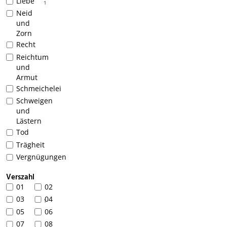
Liebe
1
Neid
und
Zorn
Recht
Reichtum
und
Armut
Schmeichelei
Schweigen
und
Lästern
Tod
Trägheit
Vergnügungen
Verszahl
01
02
03
04
1
05
06
07
08