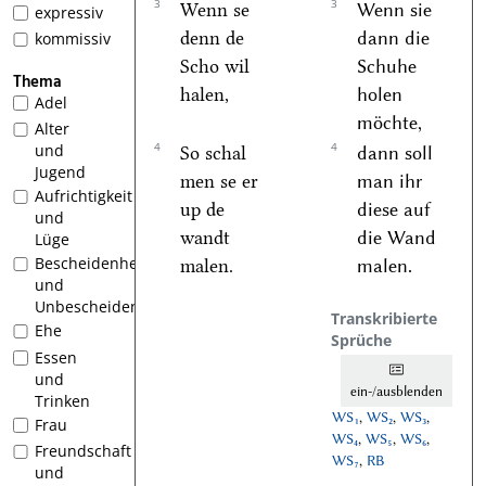
3
3
Wenn se
Wenn sie
expressiv
denn de
dann die
kommissiv
Scho wil
Schuhe
Thema
halen,
holen
Adel
möchte,
Alter
4
4
und
So schal
dann soll
Jugend
men se er
man ihr
Aufrichtigkeit
up de
diese auf
und
wandt
die Wand
Lüge
Bescheidenheit
malen.
malen.
und
Unbescheidenheit
Transkribierte
Ehe
Sprüche
Essen
und
ein-/ausblenden
Trinken
WS₁
,
WS₂
,
WS₃
,
Frau
WS₄
,
WS₅
,
WS₆
,
Freundschaft
WS₇
,
RB
und