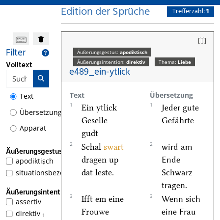
Edition der Sprüche
Trefferzahl:
1
Filter
Äußerungsgestus:
apodiktisch
Äußerungsintention:
direktiv
Thema:
Liebe
Volltext
e489_ein-ytlick
Text
Übersetzung
Text
1
1
Ein ytlick
Jeder gute
Übersetzung
Geselle
Gefährte
Apparat
gudt
2
2
Schal
swart
wird am
Äußerungsgestus
dragen up
Ende
apodiktisch
1
dat leste.
Schwarz
situationsbezogen
tragen.
Äußerungsintention
3
3
Ifft em eine
Wenn sich
assertiv
Frouwe
eine Frau
direktiv
1