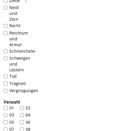
Liebe
1
Neid
und
Zorn
Recht
Reichtum
und
Armut
Schmeichelei
Schweigen
und
Lästern
Tod
Trägheit
Vergnügungen
Verszahl
01
02
03
04
1
05
06
07
08