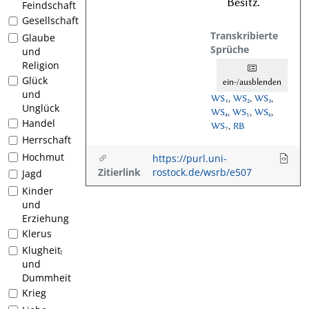
Besitz.
Feindschaft
Gesellschaft
Transkribierte
Glaube
Sprüche
und
Religion
Glück
ein-/ausblenden
und
WS₁
,
WS₂
,
WS₃
,
Unglück
WS₄
,
WS₅
,
WS₆
,
Handel
WS₇
,
RB
Herrschaft
Hochmut
https://purl.uni-
Zitierlink
rostock.de/wsrb/e507
Jagd
Kinder
und
Erziehung
Klerus
Klugheit
1
und
Dummheit
Krieg