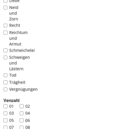
Liebe
Neid
und
Zorn
Recht
Reichtum
und
Armut
Schmeichelei
Schweigen
und
Lästern
Tod
Trägheit
Vergnügungen
Verszahl
01
02
03
04
05
06
1
07
08