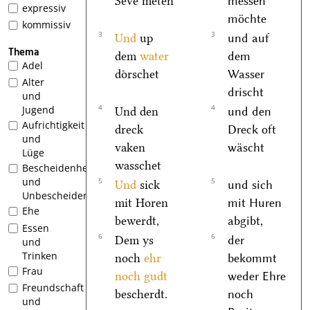
Seve meten
messen
expressiv
möchte
kommissiv
3
3
Und
up
und auf
Thema
dem
water
dem
Adel
doͤrschet
Wasser
Alter
drischt
und
4
4
Jugend
Und den
und den
Aufrichtigkeit
dreck
Dreck oft
und
vaken
wäscht
Lüge
wasschet
Bescheidenheit
und
5
5
Und
sick
und sich
Unbescheidenheit
mit Horen
mit Huren
Ehe
bewerdt,
abgibt,
Essen
6
6
Dem ys
der
und
Trinken
noch
ehr
bekommt
Frau
noch gudt
weder Ehre
Freundschaft
bescherdt.
noch
und