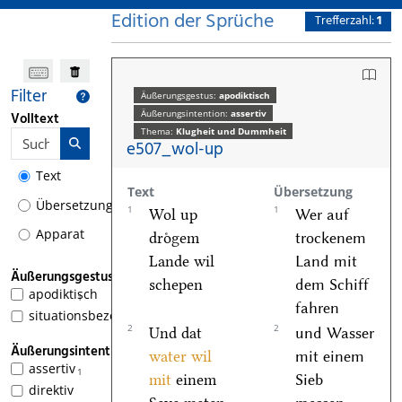
Edition der Sprüche
Trefferzahl:
1
Filter
Äußerungsgestus:
apodiktisch
Äußerungsintention:
assertiv
Volltext
Thema:
Klugheit und Dummheit
e507_wol-up
Text
Text
Übersetzung
Übersetzung
1
1
Wol up
Wer auf
Apparat
droͤgem
trockenem
Lande wil
Land mit
Äußerungsgestus
schepen
dem Schiff
apodiktisch
1
fahren
situationsbezogen
2
2
Und dat
und Wasser
Äußerungsintention
water wil
mit einem
assertiv
1
mit
einem
Sieb
direktiv