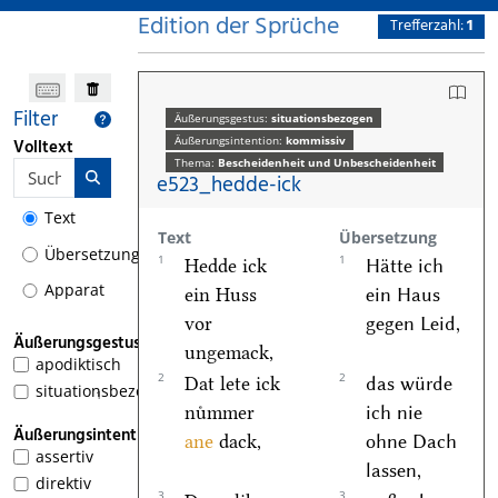
Edition der Sprüche
Trefferzahl:
1
Filter
Äußerungsgestus:
situationsbezogen
Äußerungsintention:
kommissiv
Volltext
Thema:
Bescheidenheit und Unbescheidenheit
e523_hedde-ick
Text
Text
Übersetzung
Übersetzung
1
1
Hedde ick
Hätte ich
Apparat
ein Huss
ein Haus
vor
gegen Leid,
Äußerungsgestus
ungemack,
apodiktisch
2
2
Dat lete ick
das würde
situationsbezogen
1
nuͤmmer
ich nie
Äußerungsintention
ane
dack,
ohne Dach
assertiv
lassen,
direktiv
3
3