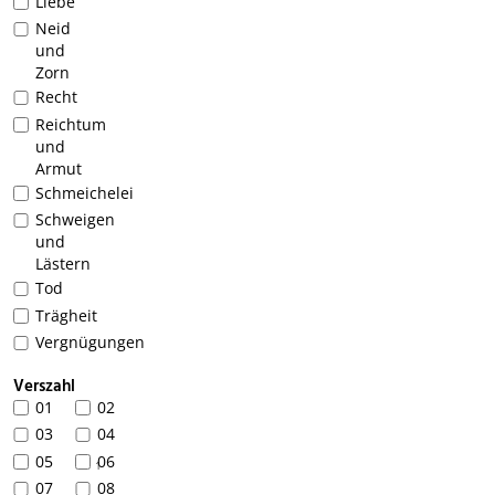
Liebe
Neid
und
Zorn
Recht
Reichtum
und
Armut
Schmeichelei
Schweigen
und
Lästern
Tod
Trägheit
Vergnügungen
Verszahl
01
02
03
04
05
06
1
07
08