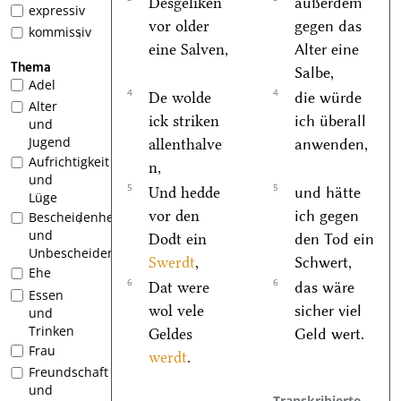
Desgeliken
außerdem
expressiv
vor older
gegen das
kommissiv
1
eine Salven,
Alter eine
Thema
Salbe,
Adel
4
4
De wolde
die würde
Alter
ick striken
ich überall
und
Jugend
allenthalve
anwenden,
Aufrichtigkeit
n,
und
5
5
Und hedde
und hätte
Lüge
vor den
ich gegen
Bescheidenheit
1
und
Dodt ein
den Tod ein
Unbescheidenheit
Swerdt
,
Schwert,
Ehe
6
6
Dat were
das wäre
Essen
wol vele
sicher viel
und
Trinken
Geldes
Geld wert.
Frau
werdt
.
Freundschaft
und
Transkribierte