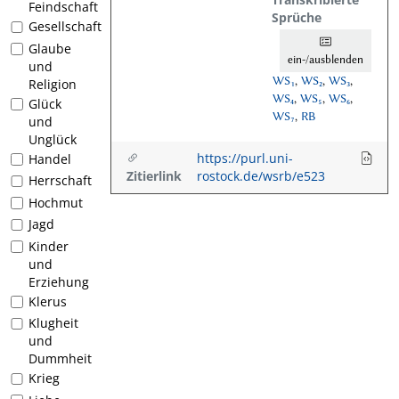
Feindschaft
Sprüche
Gesellschaft
Glaube
ein-/ausblenden
und
WS₁
,
WS₂
,
WS₃
,
Religion
WS₄
,
WS₅
,
WS₆
,
Glück
WS₇
,
RB
und
Unglück
https://purl.uni-
Handel
Zitierlink
rostock.de/wsrb/e523
Herrschaft
Hochmut
Jagd
Kinder
und
Erziehung
Klerus
Klugheit
und
Dummheit
Krieg