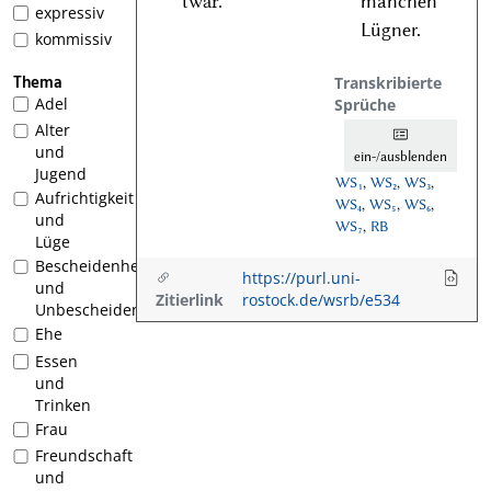
twar.
manchen
expressiv
Lügner.
kommissiv
Thema
Transkribierte
Adel
Sprüche
Alter
und
ein-/ausblenden
Jugend
WS₁
,
WS₂
,
WS₃
,
Aufrichtigkeit
WS₄
,
WS₅
,
WS₆
,
und
WS₇
,
RB
Lüge
Bescheidenheit
https://purl.uni-
und
Zitierlink
rostock.de/wsrb/e534
Unbescheidenheit
Ehe
Essen
und
Trinken
Frau
Freundschaft
und