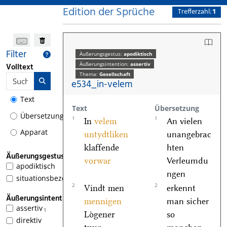
Edition der Sprüche
Trefferzahl:
1
Filter
Äußerungsgestus:
apodiktisch
Äußerungsintention:
assertiv
Volltext
Thema:
Gesellschaft
e534_in-velem
Text
Text
Übersetzung
Übersetzung
1
1
In
velem
An vielen
Apparat
untydtliken
unangebrac
klaffende
hten
Äußerungsgestus
vorwar
Verleumdu
apodiktisch
1
ngen
situationsbezogen
2
2
Vindt men
erkennt
Äußerungsintention
mennigen
man sicher
assertiv
1
Loͤgener
so
direktiv