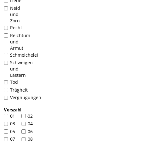
Liebe
Neid
und
Zorn
Recht
Reichtum
und
Armut
Schmeichelei
Schweigen
und
Lästern
Tod
Trägheit
Vergnügungen
Verszahl
01
02
1
03
04
05
06
07
08