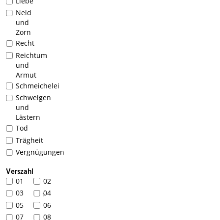
Liebe
Neid
und
Zorn
Recht
Reichtum
und
Armut
Schmeichelei
Schweigen
und
Lästern
Tod
Trägheit
Vergnügungen
Verszahl
01
02
03
04
1
05
06
07
08