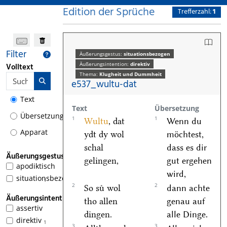
Edition der Sprüche
Trefferzahl:
1
Filter
Äußerungsgestus:
situationsbezogen
Äußerungsintention:
direktiv
Volltext
Thema:
Klugheit und Dummheit
e537_wultu-dat
Text
Text
Übersetzung
Übersetzung
1
1
Wultu
, dat
Wenn du
Apparat
ydt dy wol
möchtest,
schal
dass es dir
Äußerungsgestus
gelingen,
gut ergehen
apodiktisch
wird,
situationsbezogen
1
2
2
So suͤ wol
dann achte
Äußerungsintention
tho allen
genau auf
assertiv
dingen.
alle Dinge.
direktiv
1
3
3