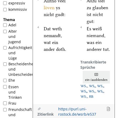
Alltho veel
Allzu viel
expressiv
loͤven
ys
zu glauben
kommissiv
nicht gudt:
ist nicht
Thema
gut:
Adel
4
4
Dat weth
Es weiß
Alter
nemandt,
niemand,
und
Jugend
wat ein
was ein
Aufrichtigkeit
ander doth.
anderer tut.
und
Lüge
Transkribierte
Bescheidenheit
Sprüche
und
Unbescheidenheit
ein-/ausblenden
Ehe
WS₁
,
WS₂
,
WS₃
,
Essen
WS₄
,
WS₅
,
WS₆
,
und
WS₇
,
RB
Trinken
Frau
https://purl.uni-
Freundschaft
Zitierlink
rostock.de/wsrb/e537
und